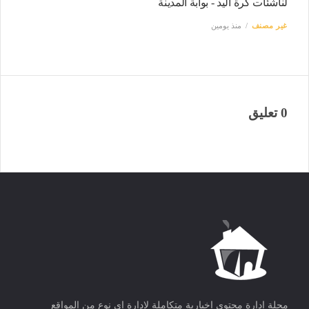
لناشئات كرة اليد - بوابة المدينة
غير مصنف
منذ يومين
0 تعليق
مجلة ادارة محتوى اخبارية متكاملة لادارة اى نوع من المواقع