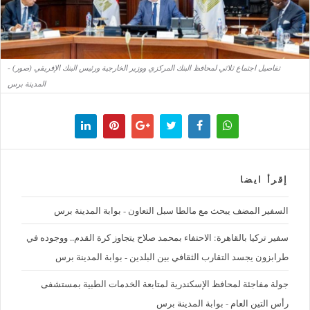
تفاصيل اجتماع ثلاثي لمحافظ البنك المركزي ووزير الخارجية ورئيس البنك الإفريقي (صور) -
المدينة برس
إقرأ ايضا
السفير المضف يبحث مع مالطا سبل التعاون - بوابة المدينة برس
سفير تركيا بالقاهرة: الاحتفاء بمحمد صلاح يتجاوز كرة القدم.. ووجوده في
طرابزون يجسد التقارب الثقافي بين البلدين - بوابة المدينة برس
جولة مفاجئة لمحافظ الإسكندرية لمتابعة الخدمات الطبية بمستشفى
رأس التين العام - بوابة المدينة برس