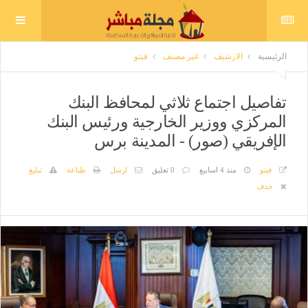
الرئيسية
الارشيف
غير مصنف
فيتو
تفاصيل اجتماع ثلاثي لمحافظ البنك
المركزي ووزير الخارجية ورئيس البنك
الإفريقي (صور) - المدينة برس
فيتو
منذ 4 اسابيع
0 تعليق
ارسل
طباعة
تبليغ
حذف