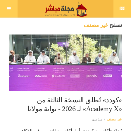
تصفح
غير مصنف
«كودد» تُطلق النسخة الثالثة من
«Academy X» لـ 2026 - بوابة مولانا
غير مصنف
منذ شهر
تُجدّد «أكاديمية كودد»، أول أكاديمية للتدريب في الذكاء