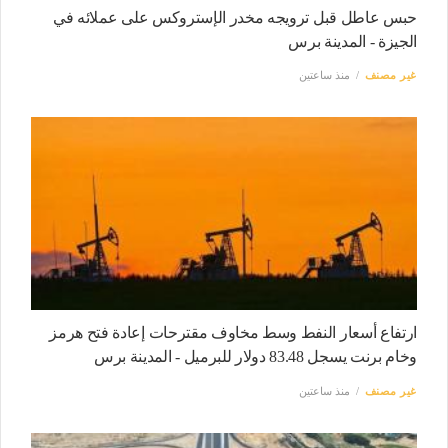
حبس عاطل قبل ترويجه مخدر الإستروكس على عملائه في
الجيزة - المدينة برس
غير مصنف
منذ ساعتين
ارتفاع أسعار النفط وسط مخاوف مقترحات إعادة فتح هرمز
وخام برنت يسجل 83.48 دولار للبرميل - المدينة برس
غير مصنف
منذ ساعتين