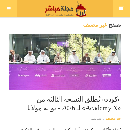
تصفح
غير مصنف
«كودد» تُطلق النسخة الثالثة من
«Academy X» لـ 2026 - بوابة مولانا
غير مصنف
منذ شهر
تُجدّد «أكاديمية كودد»، أول أكاديمية للتدريب في الذكاء