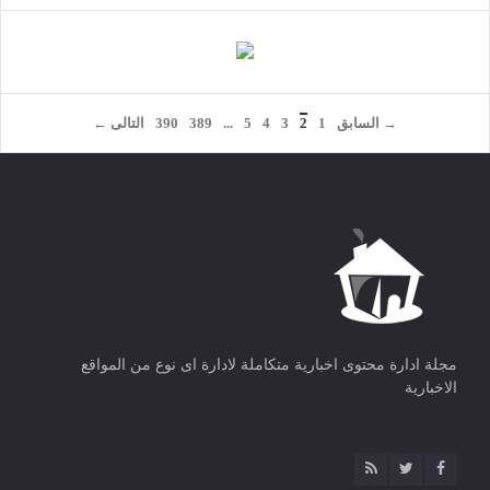
→ السابق
1
2
3
4
5
...
389
390
التالى ←
مجلة ادارة محتوى اخبارية متكاملة لادارة اى نوع من المواقع
الاخبارية