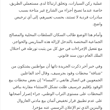
عملية ركن السيارات، وتخلق ارتباكا لدى مستعملي الطريق،
خاصة عندما تصبح أجزاء من الشارع غير متاحة بسبب
مبادرات فردية لا تستند، بحسب تعبيرهم، إلى أي ترخيص
واضح.
وأمام هذا الوضع طالب السكان السلطات المحلية والمصالح
الجماعية المختصة بالتدخل لإزالة هذه المتاريس والحواجز،
مع تفعيل الإجراءات في حق كل من يثبت تورطه في احتلال
الملك العام دون سند قانوني.
وفي خبر آخر ذكرت الجريدة ذاتها أن مواطنين يشتكون من
“شناقة” محطات وقود بجرسيف، وقال أحد الفاعلين
الجمعويين في اتصال هاتفي بـ”المساء” إن بعض محطات بيع
الوقود بإقليم جرسيف ظلت تشكل الاستثناء مقارنة بباقي
المحطات على مستوى التراب الوطني، جراء إصرار أصحابها
على عدم تطبيق قرار تخفيض أثمان بيع مادتي الغازوال
والبنزين الذي تم الإعلان الرسمي عنه مؤخرا.