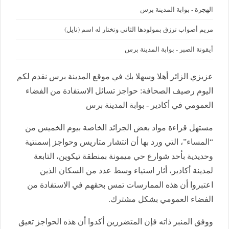
الهجرة - بوابة المدينة برس
مريم أصواب ترزق بمولودها الثاني وتختار له اسم (نايل)
أيقونة الصبر - بوابة المدينة برس
عزيزي الزائر أهلا وسهلا بك في موقع المدينة برس نقدم لكم
اليوم رصيف الصحافة: حواجز تسائل الاستفادة من الفضاء
العمومي في أكادير - بوابة المدينة برس
مستهل قراءة مواد بعض الجرائد الخاصة بيوم الخميس من
“المساء”، التي ورد بها أن انتشار متاريس وحواجز إسمنتية
وحديدية بأحد شوارع حي ميمونة بمنطقة تيكوين، التابعة
لمدينة أكادير، أثار استياء وسط عدد من السكان الذين
اعتبروا أن هذه الممارسات تمس بحقهم في الاستفادة من
الفضاء العمومي بشكل مشترك.
ووفق المنبر ذاته فإن المتضررين أكدوا أن هذه الحواجز تعيق