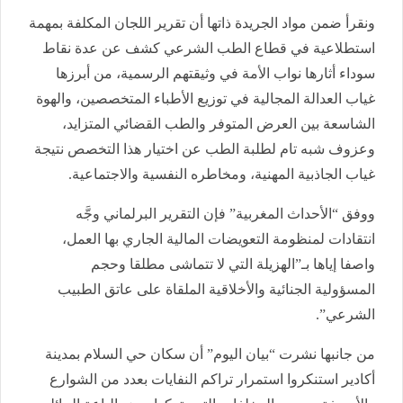
ونقرأ ضمن مواد الجريدة ذاتها أن تقرير اللجان المكلفة بمهمة
استطلاعية في قطاع الطب الشرعي كشف عن عدة نقاط
سوداء أثارها نواب الأمة في وثيقتهم الرسمية، من أبرزها
غياب العدالة المجالية في توزيع الأطباء المتخصصين، والهوة
الشاسعة بين العرض المتوفر والطب القضائي المتزايد،
وعزوف شبه تام لطلبة الطب عن اختيار هذا التخصص نتيجة
غياب الجاذبية المهنية، ومخاطره النفسية والاجتماعية.
ووفق “الأحداث المغربية” فإن التقرير البرلماني وجَّه
انتقادات لمنظومة التعويضات المالية الجاري بها العمل،
واصفا إياها بـ”الهزيلة التي لا تتماشى مطلقا وحجم
المسؤولية الجنائية والأخلاقية الملقاة على عاتق الطبيب
الشرعي”.
من جانبها نشرت “بيان اليوم” أن سكان حي السلام بمدينة
أكادير استنكروا استمرار تراكم النفايات بعدد من الشوارع