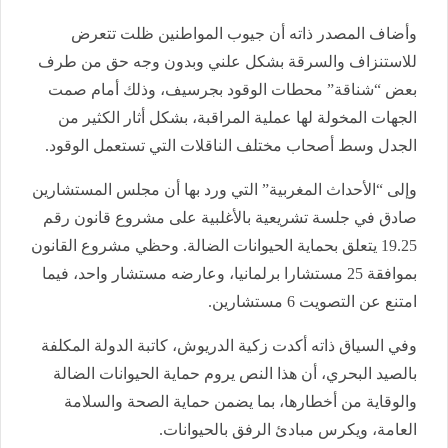
وأضاف المصدر ذاته أن جيوب المواطنين ظلت تتعرض
للاستنزاف والسرقة بشكل علني وبدون وجه حق من طرف
بعض “شناقة” محطات الوقود بجرسيف، وذلك أمام صمت
الجهات المخولة لها عملية المراقبة، بشكل أثار الكثير من
الجدل وسط أصحاب مختلف الناقلات التي تستعمل الوقود.
وإلى “الأحداث المغربية” التي ورد بها أن مجلس المستشارين
صادق في جلسة تشريعية بالأغلبية على مشروع قانون رقم
19.25 يتعلق بحماية الحيوانات الضالة. وحظي مشروع القانون
بموافقة 25 مستشارا برلمانيا، وعارضه مستشار واحد، فيما
امتنع عن التصويت 6 مستشارين.
وفي السياق ذاته أكدت زكية الدريوش، كاتبة الدولة المكلفة
بالصيد البحري، أن هذا النص يروم حماية الحيوانات الضالة
والوقاية من أخطارها، بما يضمن حماية الصحة والسلامة
العامة، ويكرس مبادئ الرفق بالحيوانات.