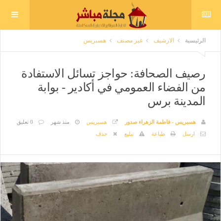
الرئيسية
الارشيف
غير مصنف
هسبريس
رصيف الصحافة: حواجز تسائل الاستفادة
من الفضاء العمومي في أكادير - بوابة
المدينة برس
هسبريس - فاطمة الزهراء صدور
هسبريس
منذ شهر
0 تعليق
ارسل
طباعة
تبليغ
حذف