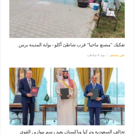
تفكيك "مصنع ماحيا" قرب شاطئ أكلو - بوابة المدينة برس
غير مصنف
منذ 4 ساعات
تحالف السعودية وتركيا وباكستان يعيد رسم موازين القوى