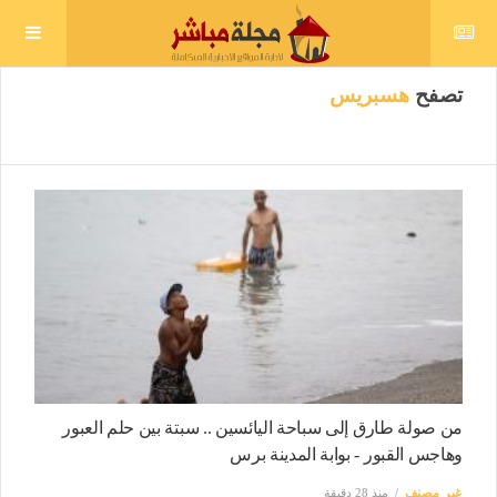
تصفح
هسبريس
من صولة طارق إلى سباحة اليائسين .. سبتة بين حلم العبور
وهاجس القبور - بوابة المدينة برس
غير مصنف
منذ 28 دقيقة