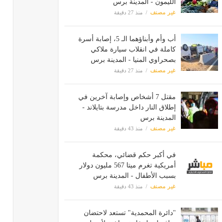
الليمون - المدينة برس
غير مصنف
منذ 27 دقيقة
أب وأم وأبناؤهما الـ 5، إصابة أسرة
كاملة في انقلاب سيارة ملاكي
بصحراوي المنيا - المدينة برس
غير مصنف
منذ 27 دقيقة
مقتل 7 أشخاص وإصابة آخرين في
إطلاق النار داخل مدرسة بتايلاند -
المدينة برس
غير مصنف
منذ 43 دقيقة
في أكبر حكم قضائي، محكمة
أمريكية تغرم ميتا 567 مليون دولار
بسبب الأطفال - المدينة برس
غير مصنف
منذ 43 دقيقة
"دائرة المحمدية" تستعد لاحتضان