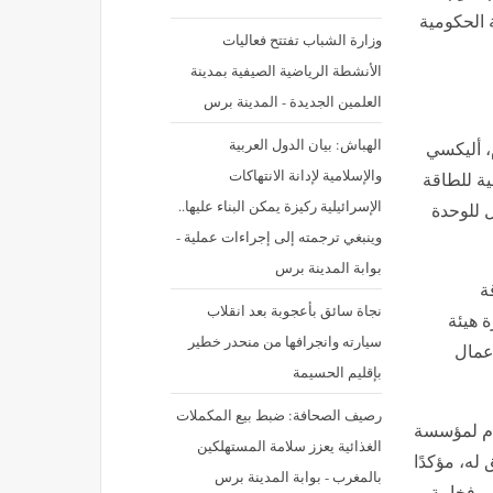
 الحكومية
وزارة الشباب تفتتح فعاليات
الأنشطة الرياضية الصيفية بمدينة
العلمين الجديدة - المدينة برس
الهباش: بيان الدول العربية
، أليكسي
والإسلامية لإدانة الانتهاكات
ة للطاقة
الإسرائيلية ركيزة يمكن البناء عليها..
 للوحدة
وينبغي ترجمته إلى إجراءات عملية -
بوابة المدينة برس
ة
نجاة سائق بأعجوبة بعد انقلاب
 هيئة
سيارته وانجرافها من منحدر خطير
أعمال
بإقليم الحسيمة
رصيف الصحافة: ضبط بيع المكملات
ام لمؤسسة
الغذائية يعزز سلامة المستهلكين
له، مؤكدًا
بالمغرب - بوابة المدينة برس
رص فخامة