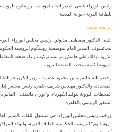
رئيس الوزراء يلتقي المدير العام لمؤسسة روسآتوم الروسية
للطاقة الذرية - بوابة المدينة
إبراهيم محمد
التقى الدكتور مصطفى مدبولي، رئيس مجلس الوزراء، اليوم
ليخاتشوف، المدير العام لمؤسسة روسآتوم الروسية الحكومي
الذرية، وذلك على هامش مراسم تركيب وعاء ضغط المفاعل
النووية الثانية بمحطة الضبعة النووية.
وحضر اللقاء المهندس محمود عصمت، وزير الكهرباء والطاق
المتجددة، والدكتور مهندس شريف حلمي، رئيس مجلس إدارة
المحطات النووية لتوليد الكهرباء، و"يوري ماتفيف"، القائم ب
السفير الروسي بالقاهرة.
ورحّب رئيس مجلس الوزراء، في مستهل اللقاء، بالمدير الع
"روسآتوم" الروسية الحكومية للطاقة الذرية، والوفد المرافق 
أن مشروع محطة الضبعة النووية يُعد حلمًا تحقَّق بفضل ح