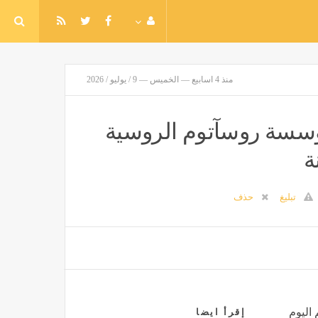
منذ 4 اسابيع — الخميس — 9 / يوليو / 2026
مؤسسة روسآتوم الروسية
ة
تبليغ
حذف
 اليوم
إقرأ ايضا