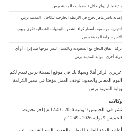
بـ4,5 مليار دولار خلال 3 سنوات - المدينة برس
إصابة ناصر ماهر بجزع في الأربطة الخارجية للكاحل - المدينة برس
‪انتهازية موسمية.. أسعار كراء الشقق بالوجهات الشمالية تكوي جيوب
الأسر - بوابة المدينة برس
تركيا: اتفاق الدفاع مع السعودية وباكستان ليس موجها ضد إيران أو أي
دولة أخرى - بوابة المدينة برس
عزيزي الزائر أهلا وسهلا بك في موقع المدينة برس نقدم لكم
اليوم المعابر والحدود: توقف العمل مؤقتا في معبر الكرامة -
بوابة المدينة برس
وكالات
نشر في: الخميس 9 يوليه 2026 - 12:49 م | آخر تحديث:
الخميس 9 يوليه 2026 - 12:49 م
أعلنت الهيئة العامة للمعابر والحدود، اليوم الخميس، عن