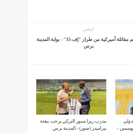
التالى
تحطم مقاتلة أميركية من طراز "إف-35" - بوابة المدينة
برس
لدولي
مدرب ريزا سبور التركي يرحب ببعثة
موسمين -
بيراميدز (صور) - المدينة برس