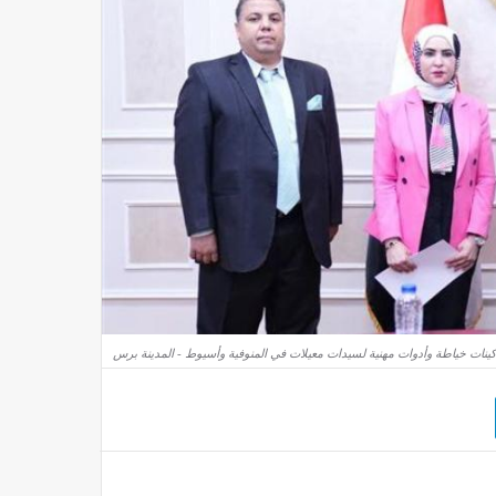
كينات خياطة وأدوات مهنية لسيدات معيلات في المنوفية وأسيوط - المدينة برس