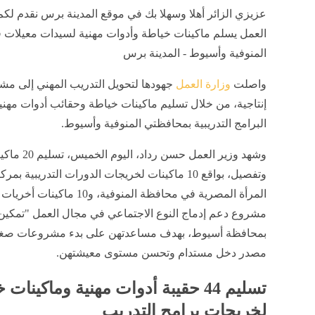
عزيزي الزائر أهلا وسهلا بك في موقع المدينة برس نقدم لكم 
العمل يسلم ماكينات خياطة وأدوات مهنية لسيدات معيلات 
المنوفية وأسيوط - المدينة برس
واصلت
وزارة العمل
جهودها لتحويل التدريب المهني إلى م
إنتاجية، من خلال تسليم ماكينات خياطة وحقائب أدوات مهن
البرامج التدريبية بمحافظتي المنوفية وأسيوط.
وشهد وزير العمل حسن رد
وتفصيل، بواقع 10 ماكينات لخريجات الدورات التدريبية بمر
المرأة المصرية في محافظة المنوفية، و10 م
مشروع دعم إدماج النوع الاجتماعي في مجال العمل "تمكين 
بمحافظة أسيوط، بهدف مساعدتهن على بدء مشروعات صغي
مصدر دخل مستدام وتحسن مستوى معيشتهن.
تسليم 44 حقيبة أدوات مهنية وماكينات
لخريجات برامج التدريب