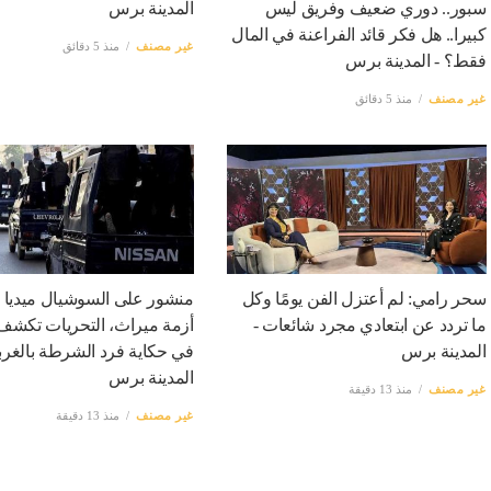
سبور.. دوري ضعيف وفريق ليس
المدينة برس
كبيرا.. هل فكر قائد الفراعنة في المال
غير مصنف
منذ 5 دقائق
فقط؟ - المدينة برس
غير مصنف
منذ 5 دقائق
سحر رامي: لم أعتزل الفن يومًا وكل
منشور على السوشيال ميديا
ما تردد عن ابتعادي مجرد شائعات -
أزمة ميراث، التحريات تكشف
المدينة برس
في حكاية فرد الشرطة بالغربي
المدينة برس
غير مصنف
منذ 13 دقيقة
غير مصنف
منذ 13 دقيقة