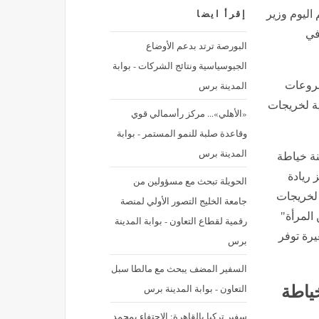
اليوم وزير
إقرأ ايضا
في
البورصة ترتد بدعم الأوضاع
الجيوسياسية ونتائج الشركات - بوابة
المدينة برس
شروعات
ية لخريجات
«الأهلي»... مركز رأسمالي قوي
وقاعدة صلبة للنمو المستمر - بوابة
المدينة برس
اد، اليوم الخميس، تسليم 20 ماكينة خياطة
كز ريادة
الحويلة تبحث مع مسؤولين من
اكينات أخريات لخريجات
جامعة الخليج التصور الأولي لمنصة
المرأة"
رقمية لقطاع التعاون - بوابة المدينة
رة توفر
برس
السفير المضف يبحث مع مالطا سبل
التعاون - بوابة المدينة برس
 خياطة
سفير تركيا بالقاهرة: الاحتفاء بمحمد