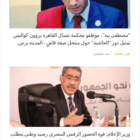
"مصطفى بيه"، موظفو محكمة شمال القاهرة يروون كواليس
تمثيل دور "الحاشية" حول منتحل صفة قاضٍ - المدينة برس
غير مصنف
منذ دقيقتين
وزير الإعلام: قوة الحضور الرقمي المصري رصيد وطني يتطلب