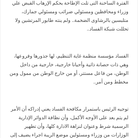
الفترة الساخنة التى تلت الإطاحة بحكم الإرهاب القبض علي
وزراء ومحافظين ومسئولي ضرائب ومسئولي جمارك،
متلبسين بالرشاوى الضخمة.. ولم ينته طابور المرتشين ولا
تحللت شبكة الفساد..
الفساد مؤسسة منظمة غاية التنظيم، لها جذورها وفروعها،
وهي ذات حصانة ذاتية وأحيانا خارجية، خارجية من داخل
الوطن، من فاعل مستتر، أو من خارج الوطن من ممول ومن
مخطط ومن آمر..
توجيه الرئيس باستمرار مكافحة الفساد يعني إدراكه أن الأمر
لم يتم بعد على الأوجه الأكمل، وأن نظافة الدوائر الإدارية
الرسمية شرط وعنوان لنزاهة الادارة كلها، وأن تطهير
الوزارات من وزراء ومسئولين موضع الريبة اجراء يضيف إلى