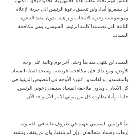
الناس أنهم تحت مظلة هذه الجمهورية الجديدة بحق.. لكنهم
لن يشعروا أبدا، ولن تتحقق دعوة الرئيس الي حرية الإعلام
وموضوعيته وحرية الانتخاب ونزاهته، بدون تنفيذ الدعوة
الثالثة التى تضمنتها كلمة الرئيس السيسي، وهي مكافحة
الفساد..
الفساد لن ينتهي منذ بدأ وحتى آخر يوم وثانية على وجه
الأرض، ومع ذلك فإن مكافحته فريضة، وستجد لفظة الفساد
والمفسدين والفاسدين كثيرة الأوجه في النصوص الدينية في
كل الأديان.. وبدون ملاحقة الفساد ستبقي دعوتي الرئيس.
حلما، وأملا يطارده كل من يتولي الأمر الآن وبعد الآن..
بدأ الرئيس السيسي عهده في ظروف غاية في القسوة،
إرهاب وفساد متحالفان، وإن لم يلتقيا، وإن لم يتفقا، وتشهد