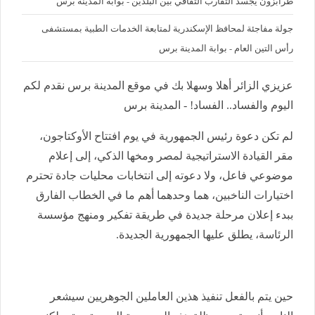
طرابزون يجسد التقارب الثقافي بين البلدين - بوابة المدينة برس
جولة مفاجئة لمحافظ الإسكندرية لمتابعة الخدمات الطبية بمستشفى
رأس التين العام - بوابة المدينة برس
عزيزي الزائر أهلا وسهلا بك في موقع المدينة برس نقدم لكم
اليوم والفساد.. الفساد! - المدينة برس
لم تكن دعوة رئيس الجمهورية في يوم افتتاح الأوكتاجون،
مقر القيادة الاستراتيجية لمصر ومخها الذكي، إلى إعلام
موضوعي فاعل، ولا دعوته إلى انتخابات محليات جادة تحترم
اختيارات الناخبين، هما وحدهما أهم ما في الخطاب الفارق
ببدء إعلان مرحلة جديدة في طريقة تفكير ومنهج مؤسسة
الرئاسة، يطلق عليها الجمهورية الجديدة.
حين يتم بالفعل تنفيذ هذين العاملين الجوهريين سيشعر