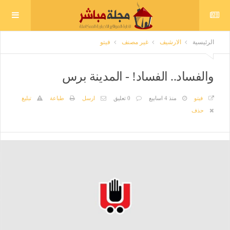
الرئيسية
الارشيف
غير مصنف
فيتو
والفساد.. الفساد! - المدينة برس
فيتو
منذ 4 اسابيع
0 تعليق
ارسل
طباعة
تبليغ
حذف