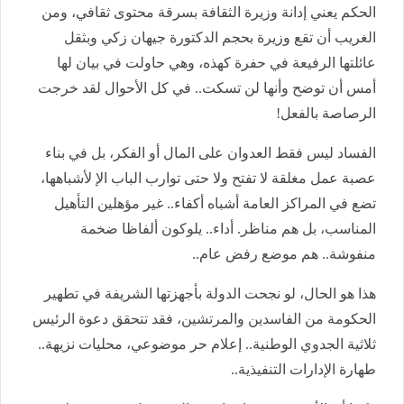
الحكم يعني إدانة وزيرة الثقافة بسرقة محتوى ثقافي، ومن
الغريب أن تقع وزيرة بحجم الدكتورة جيهان زكي وبثقل
عائلتها الرفيعة في حفرة كهذه، وهي حاولت في بيان لها
أمس أن توضح وأنها لن تسكت.. في كل الأحوال لقد خرجت
الرصاصة بالفعل!
الفساد ليس فقط العدوان على المال أو الفكر، بل في بناء
عصبة عمل مغلقة لا تفتح ولا حتى توارب الباب الإ لأشباهها،
تضع في المراكز العامة أشباه أكفاء.. غير مؤهلين التأهيل
المناسب، بل هم مناظر. أداء.. يلوكون ألفاظا ضخمة
منفوشة.. هم موضع رفض عام..
هذا هو الحال، لو نجحت الدولة بأجهزتها الشريفة في تطهير
الحكومة من الفاسدين والمرتشين، فقد تتحقق دعوة الرئيس
ثلاثية الجدوي الوطنية.. إعلام حر موضوعي، محليات نزيهة..
طهارة الإدارات التنفيذية..