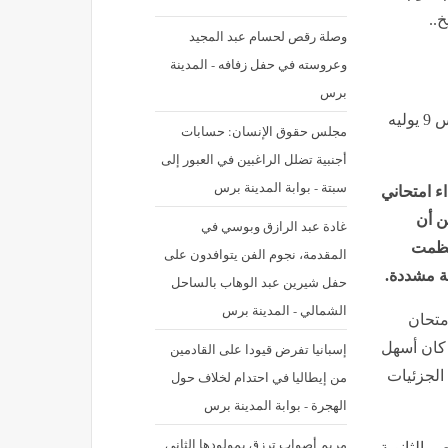
خ..
وصلة رقص لحسام عبد المجيد
وعروسته في حفل زفافه - المدينة
برس
نشر في: الخميس 9 يوليه 2026 - 1:43 م | آخر تحديث: الخميس 9 يوليه
مجلس حقوق الإنسان: حسابات
أجنبية تضلل الراغبين في العبور إلى
سبتة - بوابة المدينة برس
ء امتحاني
ين أن
غادة عبد الرازق وبوسي في
تظمت
المقدمة، نجوم الفن يتوافدون على
ة مشددة.
حفل شيرين عبد الوهاب بالساحل
الشمالي - المدينة برس
متحان
 كان أسهل
إسبانيا تفرض قيودا على القادمين
 الجزئيات
من إيطاليا في احتدام لخلاف حول
الهجرة - بوابة المدينة برس
مريم أصواب ترزق بمولودها الثاني
 الثانوية