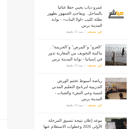
عمرو دياب يحيي حفلا غنائيا
بالساحل.. ويفاجئ الجمهور بظهور
بطلة كليب «لولا البنات» - بوابة
المدينة برس
غير مصنف
منذ 11 دقيقة
"الغزو" و"المرض" و"الجريمة"..
ماكينة التخويف من المغاربة تدور
في إسبانيا - بوابة المدينة برس
غير مصنف
منذ 13 دقيقة
رياضة أسيوط تختتم الورش
التدريبية لبرنامج التعليم المدني
لتنمية وعي النشء والشباب -
المدينة برس
غير مصنف
منذ 14 دقيقة
موعد إعلان نتيجة تنسيق المرحلة
الأولى 2026 وخطوات الاستعلام عنها