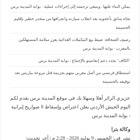
يمكن البناء عليها.. وينبغي ترجمته إلى إجراءات عملية - بوابة المدينة برس
نجاة سائق بأعجوبة بعد انقلاب سيارته وانجرافها من منحدر خطير بإقليم
الحسيمة
رصيف الصحافة: ضبط بيع المكملات الغذائية يعزز سلامة المستهلكين
بالمغرب - بوابة المدينة برس
"الكاف" يجدد دعم إنفانتينو بالإجماع - بوابة المدينة برس
استنطاق فرنسي من أصل مغربي متهم بجريمة قتل مروعة بباريس بعد
توقيفه بالحسيمة
عزيزي الزائر أهلا وسهلا بك في موقع المدينة برس نقدم لكم
اليوم الجيش الأردني يعلن اعتراض وإسقاط 8 صواريخ إيرانية
- بوابة المدينة برس
وكالة بترا
نشر في: الخميس 9 يوليه 2026 - 2:28 م | آخر تحديث: