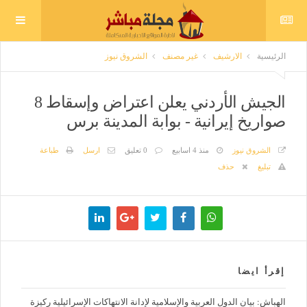
الرئيسية
الارشيف
غير مصنف
الشروق نيوز
الجيش الأردني يعلن اعتراض وإسقاط 8
صواريخ إيرانية - بوابة المدينة برس
الشروق نيوز
منذ 4 اسابيع
0 تعليق
ارسل
طباعة
تبليغ
حذف
إقرأ ايضا
الهباش: بيان الدول العربية والإسلامية لإدانة الانتهاكات الإسرائيلية ركيزة