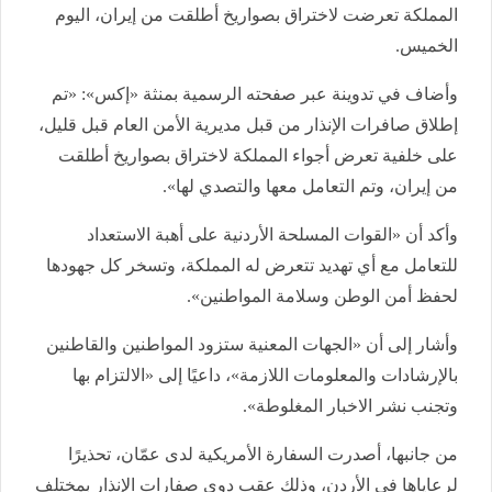
المملكة تعرضت لاختراق بصواريخ أطلقت من إيران، اليوم
الخميس.
وأضاف في تدوينة عبر صفحته الرسمية بمنثة «إكس»: «تم
إطلاق صافرات الإنذار من قبل مديرية الأمن العام قبل قليل،
على خلفية تعرض أجواء المملكة لاختراق بصواريخ أطلقت
من إيران، وتم التعامل معها والتصدي لها».
وأكد أن «القوات المسلحة الأردنية على أهبة الاستعداد
للتعامل مع أي تهديد تتعرض له المملكة، وتسخر كل جهودها
لحفظ أمن الوطن وسلامة المواطنين».
وأشار إلى أن «الجهات المعنية ستزود المواطنين والقاطنين
بالإرشادات والمعلومات اللازمة»، داعيًا إلى «الالتزام بها
وتجنب نشر الاخبار المغلوطة».
من جانبها، أصدرت السفارة الأمريكية لدى عمّان، تحذيرًا
لرعاياها في الأردن، وذلك عقب دوي صفارات الإنذار بمختلف