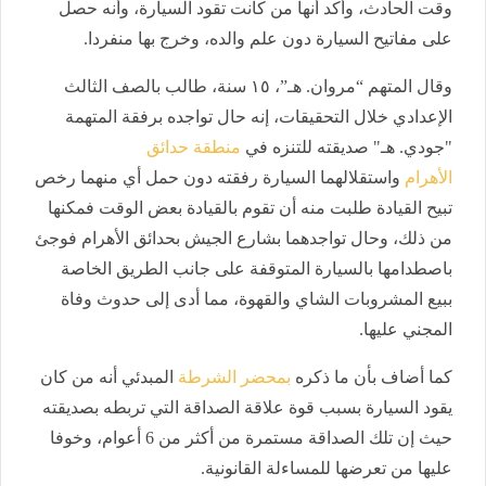
وقت الحادث، وأكد أنها من كانت تقود السيارة، وأنه حصل
على مفاتيح السيارة دون علم والده، وخرج بها منفردا.
وقال المتهم “مروان. هـ”، ١٥ سنة، طالب بالصف الثالث
الإعدادي خلال التحقيقات، إنه حال تواجده برفقة المتهمة
"جودي. هـ" صديقته للتنزه في
منطقة حدائق
الأهرام
واستقلالهما السيارة رفقته دون حمل أي منهما رخص
تبيح القيادة طلبت منه أن تقوم بالقيادة بعض الوقت فمكنها
من ذلك، وحال تواجدهما بشارع الجيش بحدائق الأهرام فوجئ
باصطدامها بالسيارة المتوقفة على جانب الطريق الخاصة
ببيع المشروبات الشاي والقهوة، مما أدى إلى حدوث وفاة
المجني عليها.
كما أضاف بأن ما ذكره
بمحضر الشرطة
المبدئي أنه من كان
يقود السيارة بسبب قوة علاقة الصداقة التي تربطه بصديقته
حيث إن تلك الصداقة مستمرة من أكثر من 6 أعوام، وخوفا
عليها من تعرضها للمساءلة القانونية.