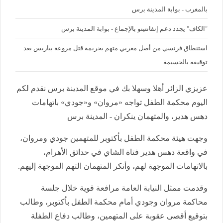
بالمغرب - بوابة المدينة برس
"الكاف" يجدد دعم إنفانتينو بالإجماع - بوابة المدينة برس
استنطاق فرنسي من أصل مغربي متهم بجريمة قتل مروعة بباريس بعد
توقيفه بالحسيمة
عزيزي الزائر أهلا وسهلا بك في موقع المدينة برس نقدم لكم
اليوم محكمة الطفل تواجه «مروان» و«جودي» باتهامات
دهس هدير، والمتهمان ينكران - المدينة برس
وجهت هيئة محكمة الطفل بأكتوبر للمتهمين جودي ومروان،
في واقعة دهس هدير فتاة الشاي في حدائق الأهرام،
بالاتهامات الموجهة لهم، وأنكر المتهمان التهم الموجهة إليهم.
وقدمت ممثل النيابة العامة مرافعة قوية خلال جلسة
محاكمة مروان وجودي أمام محكمة الطفل بأكتوبر، وطالب
بتوقيع أقصى عقوبة على المتهمين، وطالب دفاع الطفلة