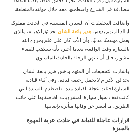
السيارة قبل وقوع الحادث بنحو 5 دقائق فقط، بعدما التقاها
مصادفة في الشارع واصطحبها معه خلال جولته بالمنطقة.
وأضافت التحقيقات أن السيارة المتسببة في الحادث مملوكة
لوالد المتهم بدهس
هدير بائعة الشاي
بحدائق الأهرام، والذي
يعمل مهندسًا مدنيًا، وأن الأب كان على علم بخروج ابنه
بالسيارة وقت الواقعة، بعدما أخبره بأنه سيذهب لقضاء
مشوار، قبل أن تنتهي الرحلة بالحادث المأساوي.
وأشارت التحقيقات أن المتهم بدهس هدير بائعة الشاي
بحدائق الأهرام لا يحمل رخصة قيادة، وفي أثناء قيادته
السيارة اختلت عجلة القيادة بيده، فاصطدم بالسيدة التي
كانت تقف بجوار سيارة المشروبات الخاصة بها على جانب
الطريق، ما أسفر عن وفاتها متأثرة بإصابتها.
قرارات عاجلة للنيابة في حادث عربة القهوة
بالجيزة