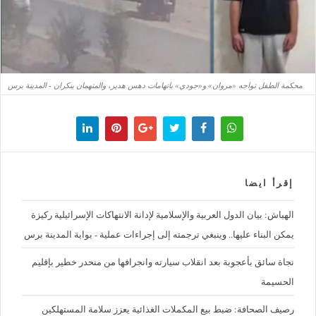
محكمة الطفل تواجه «مروان» و«جودي» باتهامات دهس هدير، والمتهمان ينكران - المدينة برس
إقرأ ايضا
الهباش: بيان الدول العربية والإسلامية لإدانة الانتهاكات الإسرائيلية ركيزة
يمكن البناء عليها.. وينبغي ترجمته إلى إجراءات عملية - بوابة المدينة برس
نجاة سائق بأعجوبة بعد انقلاب سيارته وانجرافها من منحدر خطير بإقليم
الحسيمة
رصيف الصحافة: ضبط بيع المكملات الغذائية يعزز سلامة المستهلكين