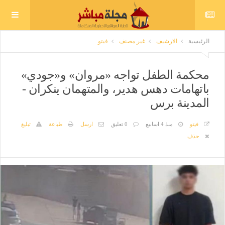
الرئيسية
الارشيف
غير مصنف
فيتو
محكمة الطفل تواجه «مروان» و«جودي»
باتهامات دهس هدير، والمتهمان ينكران -
المدينة برس
فيتو
منذ 4 اسابيع
0 تعليق
ارسل
طباعة
تبليغ
حذف