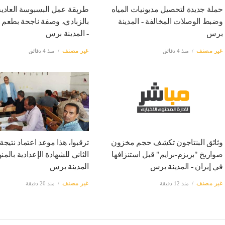
حملة جديدة لتحصيل مديونيات المياه
طريقة عمل البسبوسة العادية
وضبط الوصلات المخالفة - المدينة
بالزبادي، وصفة ناجحة بطعم 
برس
- المدينة برس
غير مصنف
منذ 4 دقائق
غير مصنف
منذ 4 دقائق
وثائق البنتاجون تكشف حجم مخزون
ترقبوا، هذا موعد اعتماد نتيجة 
صواريخ "بريزم-برايم" قبل استنزافها
الثاني للشهادة الإعدادية بالمنو
في إيران - المدينة برس
المدينة برس
غير مصنف
منذ 12 دقيقة
غير مصنف
منذ 20 دقيقة