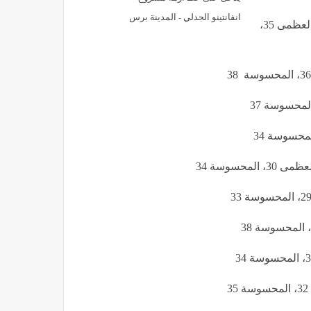
انفانتينو الجدلي - المدينة برس
: درجة الحرارة الصغرى 23 ودرجة الحرارة العظمى 35،