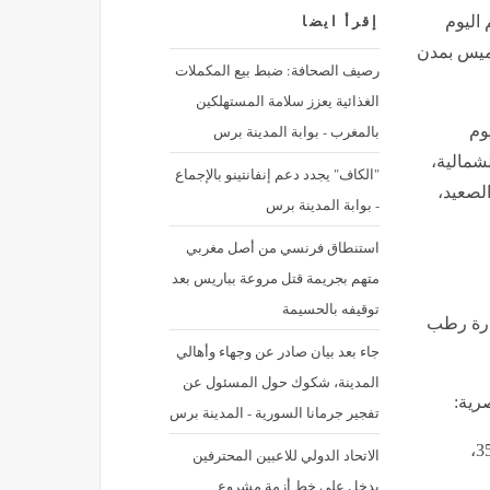
 اليوم
إقرأ ايضا
خميس بمدن
رصيف الصحافة: ضبط بيع المكملات
الغذائية يعزز سلامة المستهلكين
بالمغرب - بوابة المدينة برس
وم
شمالية،
"الكاف" يجدد دعم إنفانتينو بالإجماع
لصعيد،
- بوابة المدينة برس
استنطاق فرنسي من أصل مغربي
متهم بجريمة قتل مروعة بباريس بعد
توقيفه بالحسيمة
ارة رطب
جاء بعد بيان صادر عن وجهاء وأهالي
المدينة، شكوك حول المسئول عن
رية:
تفجير جرمانا السورية - المدينة برس
القاهرة: درجة الحرارة الصغرى 24 ودرجة الحرارة العظمى 35،
الاتحاد الدولي للاعبين المحترفين
يدخل على خط أزمة مشروع