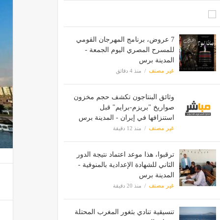
7 عروض، برنامج المهرجان القومي
للمسرح المصري اليوم الجمعة -
المدينة برس
غير مصنف
منذ 4 دقائق
وثائق البنتاجون تكشف حجم مخزون
صواريخ "بريزم-برايم" قبل
استنزافها في إيران - المدينة برس
غير مصنف
منذ 12 دقيقة
ترقبوا، هذا موعد اعتماد نتيجة الدور
الثاني للشهادة الإعدادية بالمنوفية -
المدينة برس
غير مصنف
منذ 20 دقيقة
تنسيقية تنادي بثغور المغرب المحتلة