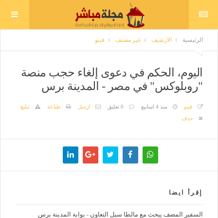
الرئيسية
الارشيف
غير مصنف
فيتو
اليوم، الحكم في دعوى إلغاء حجب منصة
"روبلوكس" في مصر - المدينة برس
فيتو
منذ 4 اسابيع
0 تعليق
ارسل
طباعة
تبليغ
حذف
إقرأ ايضا
السفير المضف يبحث مع مالطا سبل التعاون - بوابة المدينة برس