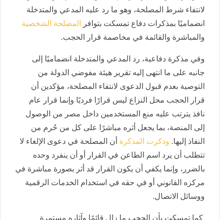
لانتفاء شرط المصلحة، وهو ما رد عليه المدعي والمتدخلة
انضماميًا بمذكرات دفاع تمسكت بتوافر
المصلحة الشخصية
والمباشرة والقائمة في مخاصمة قرار الحجب.
وفي مذكرة دفاعية، رد المدعي والمتدخلة انضماميًا إلى
جانبه على ما انتهى إليه تقرير هيئة مفوضي الدولة من
التوصية بعدم قبول الدعوى لانتفاء المصلحة، مؤكدين أن
قرار الحجب محل النزاع ليس قرارًا فرديًا وإنما قرار عام
نافذ يترتب عليه منع المستخدمين داخل مصر من الوصول
إلى المنصة، بما يجعل أثره مباشرًا على كل من حُرم من
النفاذ إليها.
وذكرت المذكرة
أن المصلحة في دعوى الإلغاء لا
تتطلب أن يرد اسم الطاعن في القرار أو أن ينفرد وحده
بالضرر، وإنما يكفي أن يكون القرار قد أثر بصورة مباشرة في
مركزه القانوني أو في حقه في استخدام الخدمات الرقمية
ووسائل الاتصال.
كما تمسكت بأن الحجب ما زال قائمًا وآثاره مستمرة