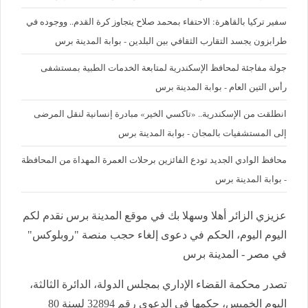
سفير تركيا بالقاهرة: الاحتفاء بمحمد صلاح يتجاوز كرة القدم.. ووجوده في
طرابزون يجسد التقارب الثقافي بين البلدين - بوابة المدينة برس
جولة مفاجئة لمحافظ الإسكندرية لمتابعة الخدمات الطبية بمستشفى
رأس التين العام - بوابة المدينة برس
انطلقت من الإسكندرية.. «تاكسي الخير» مبادرة إنسانية لنقل المرضى
إلى المستشفيات بالمجان - بوابة المدينة برس
محافظ الوادي الجديد تودع الفائزين برحلات العمرة المهداة من المحافظة
- بوابة المدينة برس
عزيزي الزائر أهلا وسهلا بك في موقع المدينة برس نقدم لكم
اليوم اليوم، الحكم في دعوى إلغاء حجب منصة "روبلوكس"
في مصر - المدينة برس
تصدر محكمة القضاء الإداري بمجلس الدولة، الدائرة الثالثة،
اليوم الخميس، حكمها في الدعوى رقم 32894 لسنة 80