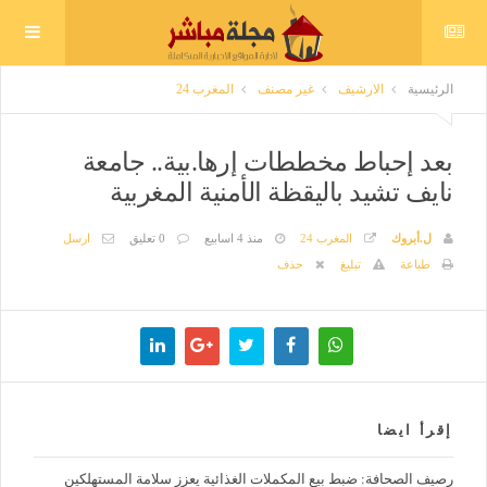
الرئيسية
الارشيف
غير مصنف
المغرب 24
بعد إحباط مخططات إرها.بية.. جامعة
نايف تشيد باليقظة الأمنية المغربية
ل.أبروك
المغرب 24
منذ 4 اسابيع
0 تعليق
ارسل
طباعة
تبليغ
حذف
إقرأ ايضا
رصيف الصحافة: ضبط بيع المكملات الغذائية يعزز سلامة المستهلكين