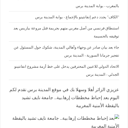
بالمغرب - بوابة المدينة برس
"الكاف" يجدد دعم إنفانتينو بالإجماع - بوابة المدينة برس
استنطاق فرنسي من أصل مغربي متهم بجريمة قتل مروعة بباريس بعد
توقيفه بالحسيمة
جاء بعد بيان صادر عن وجهاء وأهالي المدينة، شكوك حول المسئول عن
تفجير جرمانا السورية - المدينة برس
الاتحاد الدولي للاعبين المحترفين يدخل على خط أزمة مشروع انفانتينو
الجدلي - المدينة برس
عزيزي الزائر أهلا وسهلا بك في موقع المدينة برس نقدم لكم
اليوم بعد إحباط مخططات إرها.بية.. جامعة نايف تشيد
باليقظة الأمنية المغربية