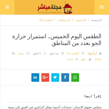
الرئيسية
الارشيف
غير مصنف
المغرب 24
الطقس اليوم الخميس.. استمرار حرارة
الجو بعدد من المناطق
ل.أبروك
المغرب 24
منذ شهر
0 تعليق
ارسل
طباعة
تبليغ
حذف
إقرأ ايضا
مجلس حقوق الإنسان: حسابات أجنبية تضلل الراغبين في العبور إلى سبتة