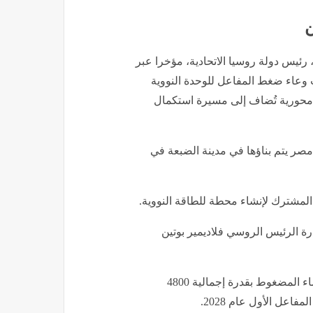
ن
رئيس دولة روسيا الاتحادية، مؤخرا عبر
ب وعاء ضغط المفاعل للوحدة النووية
 محورية تُضاف إلى مسيرة استكمال
مصر يتم بناؤها في مدينة الضبعة في
 حيز التنفيذ في ديسمبر 2017 خلال زيارة الرئيس الروسي فلاديمير بوتين
- تضم محطة الضبعة 4 مفاعلات من الجيل "3+" العاملة بالماء المضغوط بقدرة إجمالية 4800