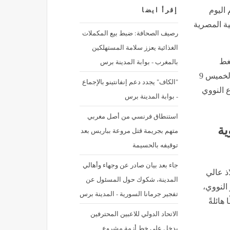
 اليوم
إقرأ ايضا
ة المصرية
رصيف الصحافة: ضبط بيع المكملات
الغذائية يعزز سلامة المستهلكين
بالمغرب - بوابة المدينة برس
ضغط
المفاعل للوحدة النووية الثانية بمحطة الضبعة النووية اليوم الخميس 9
"الكاف" يجدد دعم إنفانتينو بالإجماع
 النووي
- بوابة المدينة برس
استنطاق فرنسي من أصل مغربي
ية
متهم بجريمة قتل مروعة بباريس بعد
توقيفه بالحسيمة
جاء بعد بيان صادر عن وجهاء وأهالي
ذ عالي
المدينة، شكوك حول المسئول عن
النووي،
تفجير جرمانا السورية - المدينة برس
هائلةً
الاتحاد الدولي للاعبين المحترفين
يدخل على خط أزمة مشروع