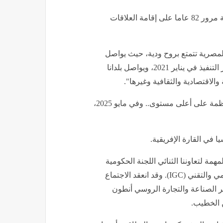
- وجهت الخارجية الروسية مؤخرا رسالة هامة لمصر بمناسبة مرور 82 عاما على إقامة العلاقات
لمصرية تتمتع بروح ودية، حيث يواصل
البلدان العمل وفقا لاتفاقية الشراكة الشاملة التي دخلت حيز التنفيذ في يناير 2021، ويواصل بلدانا
الاقتصادية والثقافية وغيرها".
وتابعت الخارجية: تحافظ موسكو والقاهرة على اتصالات منتظمة على أعلى مستوى.. وفي مايو 2025،
في القارة الإفريقية.
، ومن العناصر المهمة لتعاوننا الثنائي اللجنة الحكومية
الدولية الروسية المصرية للتعاون التجاري والاقتصادي والعلمي والتقني (IGC). وقد انعقد الاجتماع
سة مشتركة من وزير الصناعة والتجارة الروسي أنطون
 الخطيب.