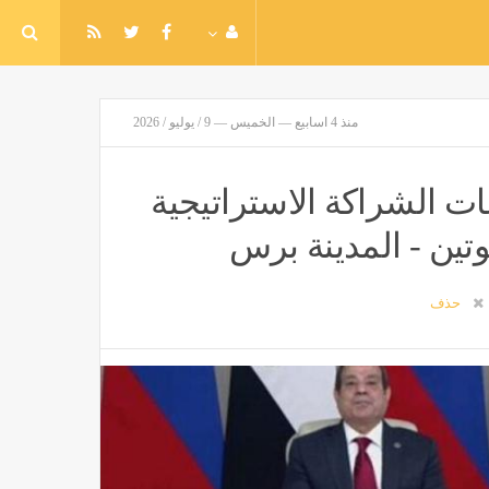
منذ 4 اسابيع — الخميس — 9 / يوليو / 2026
ت الشراكة الاستراتيجية
تين - المدينة برس
حذف