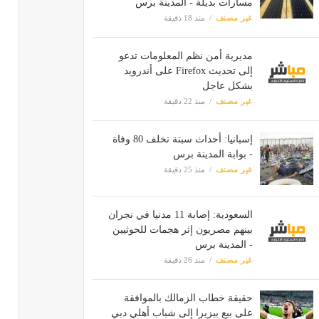
مسارات بديلة - المدينة برس
غير مصنف
منذ 18 دقيقة
مديرية أمن نظم المعلومات تدعو
إلى تحديث Firefox على أندرويد
بشكل عاجل
غير مصنف
منذ 22 دقيقة
إسبانيا: أحداث سبتة تخلف 80 وفاة
- بوابة المدينة برس
غير مصنف
منذ 25 دقيقة
السعودية: إصابة 11 مدنيا في نجران
بينهم مصريون إثر هجمات للحوثيين
- المدينة برس
غير مصنف
منذ 26 دقيقة
حقيقة خطاب الزمالك بالموافقة
على بيع بيزيرا إلى شباب أهلي دبي