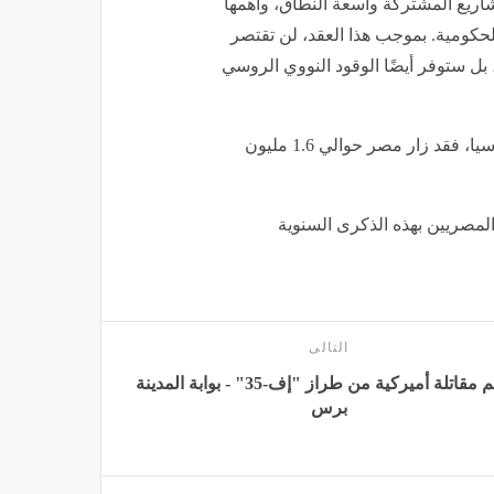
شاريع المشتركة واسعة النطاق، وأهمها
حكومية. بموجب هذا العقد، لن تقتصر
 ستوفر أيضًا الوقود النووي الروسي
ويظل قطاع السياحة أحد أهم مجالات التعاون بين مصر وروسيا، فقد زار مصر حوالي 1.6 مليون
المصريين بهذه الذكرى السنوية
التالى
تحطم مقاتلة أميركية من طراز "إف-35" - بوابة المدينة
برس