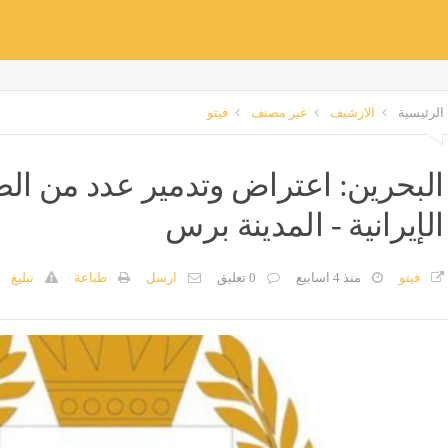
الرئيسية
الارشيف
غير مصنف
فيتو
البحرين: اعتراض وتدمير عدد من ال
الإيرانية - المدينة برس
فيتو
منذ 4 اسابيع
0 تعليق
ارسل
طباعة
تبليغ