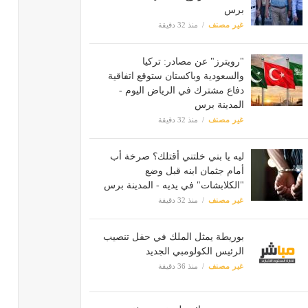
برس
غير مصنف
منذ 32 دقيقة
"رويترز" عن مصادر: تركيا
والسعودية وباكستان ستوقع اتفاقية
دفاع مشترك في الرياض اليوم -
المدينة برس
غير مصنف
منذ 32 دقيقة
ليه يا بني خلتني أقتلك؟ صرخة أب
أمام جثمان ابنه قبل وضع
"الكلابشات" في يديه - المدينة برس
غير مصنف
منذ 32 دقيقة
بوريطة يمثل الملك في حفل تنصيب
الرئيس الكولومبي الجديد
غير مصنف
منذ 36 دقيقة