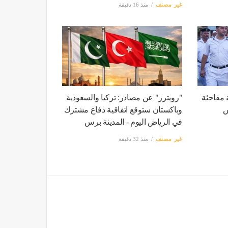
غير مصنف
منذ 16 دقيقة
 مفاجئة
"رويترز" عن مصادر: تركيا والسعودية
س
وباكستان ستوقع اتفاقية دفاع مشترك
في الرياض اليوم - المدينة برس
غير مصنف
منذ 32 دقيقة