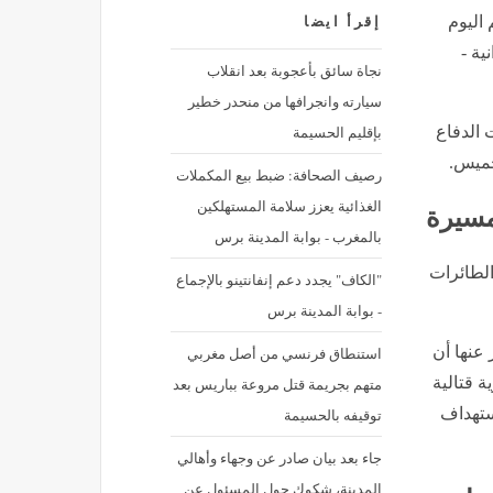
 اليوم
إقرأ ايضا
ية -
نجاة سائق بأعجوبة بعد انقلاب
سيارته وانجرافها من منحدر خطير
بإقليم الحسيمة
الدفاع
لخميس.
رصيف الصحافة: ضبط بيع المكملات
الغذائية يعزز سلامة المستهلكين
مسيرة
بالمغرب - بوابة المدينة برس
لطائرات
"الكاف" يجدد دعم إنفانتينو بالإجماع
- بوابة المدينة برس
 عنها أن
استنطاق فرنسي من أصل مغربي
ة قتالية
متهم بجريمة قتل مروعة بباريس بعد
ستهداف
توقيفه بالحسيمة
جاء بعد بيان صادر عن وجهاء وأهالي
المدينة، شكوك حول المسئول عن