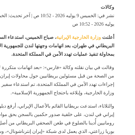
وكالات
يوليه 2026 - 10:52 ص
أعلنت
وزارة الخارجية الإيرانية
، صباح الخميس، استدعاء الس
البريطاني في طهران، بعد اتهامات وجهتها لندن للجمهورية ال
بمحاولة تنفيذ عمليات تهدد الأمن في المملكة المتحدة.
وقالت في بيان نقلته وكالة «فارس»: «بعد اتهامات متكررة ل
من الصحة من قبل مسئولين بريطانيين حول محاولات إيران ت
إجراءات تهدد الأمن في المملكة المتحدة، تم استدعاء سفير إ
وزارة الخارجية، وإبلاغه باحتجاج الجمهورية الإسلامية».
والثلاثاء، استدعت بريطانيا القائم بالأعمال الإيراني، أرفع دب
إيراني في لندن، على خلفية صدور حكمين بالسجن بحق موا
رومانيين أُدينا بالضلوع في طعن الصحفي البريطاني من أصل 
بوريا زراعتي، الذي يعمل لدى شبكة «إيران إنترناشونال»، 