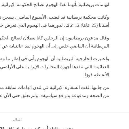
اتهامات بريطانية بأنهما نفذا الهجوم لصالح الحكومة الإيرانية.
أستانا (25 عامًا) 12 عامًا، لدورهما في الهجوم الذي تعرض خلاله زراعتي لثلاث طعنات في ساقه.
وقال مدعون بريطانيون إن الرجلين كانا يعملان لصالح الحكوم
البريطانية أن القاضي خلص إلى أن الهجوم نفذ «بالنيابة عن ال
واعتبرت الخارجية البريطانية أن الهجوم يأتي في إطار ما و
العدائية» التي تنفذها أجهزة المخابرات الإيرانية على الأرا
الأنشطة فورًا.
من جانبها، نفت السفارة الإيرانية في لندن اتهامات سابقة مماث
من الصحة ومدفوعة بدوافع سياسية»، ولم تعلق حتى الآن ع
التالى
تحطم مقاتلة أميركية من طراز "إف-35" - بوابة المدينة برس