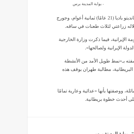
- بوابة المدينة برس
وكانت محكمة بريطانية قد قضت، الأسبوع الماضي، بسجن نانديتو باديا (21 عامًا) ثمانية أعوام، وجورج
ة الإيرانية، فيما ذكرت وزارة الخارجية
دولة الإيرانية ولصالحها».
صفته بـ«نمط طويل الأمد من الأنشطة
ضي البريطانية، مطالبة طهران بوقف هذه
لة، ووصفتها بأنها «عدائية وعارية تمامًا
لى أحدث خطوة بريطانية.