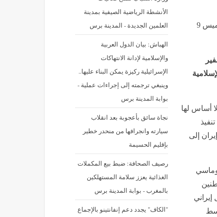
الأنشطة الرياضية الصيفية بمدينة
العلمين الجديدة - المدينة برس
نشر في: الخميس 9 يوليه 2026 - 10:52 ص | آخر تحديث: الخميس 9
الهباش: بيان الدول العربية
والإسلامية لإدانة الانتهاكات
فير
الإسرائيلية ركيزة يمكن البناء عليها..
إسلامية
وينبغي ترجمته إلى إجراءات عملية -
بوابة المدينة برس
ا أساس لها
نجاة سائق بأعجوبة بعد انقلاب
نفيذ
سيارته وانجرافها من منحدر خطير
يران إلى
بإقليم الحسيمة
رصيف الصحافة: ضبط بيع المكملات
لوماسي
الغذائية يعزز سلامة المستهلكين
طنين
بالمغرب - بوابة المدينة برس
إيراني
"الكاف" يجدد دعم إنفانتينو بالإجماع
وسط