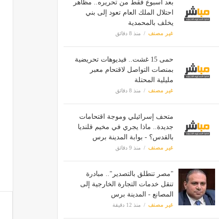
بعد أسبوع فقط من تحريره.. مظاهر
احتلال الملك العام تعود إلى بني
يخلف بالمحمدية
غير مصنف
منذ 8 دقائق
حمى 15 غشت.. فيديوهات تحريضية
بمنصات التواصل لاقتحام معبر
مليلية المحتلة
غير مصنف
منذ 8 دقائق
متحف إسرائيلي وموجة اقتحامات
جديدة.. ماذا يجري في مخيم قلنديا
بالقدس؟ - بوابة المدينة برس
غير مصنف
منذ 9 دقائق
"مصر تنطلق بالتصدير".. مبادرة
تنقل خدمات التجارة الخارجية إلى
المصانع - المدينة برس
غير مصنف
منذ 12 دقيقة