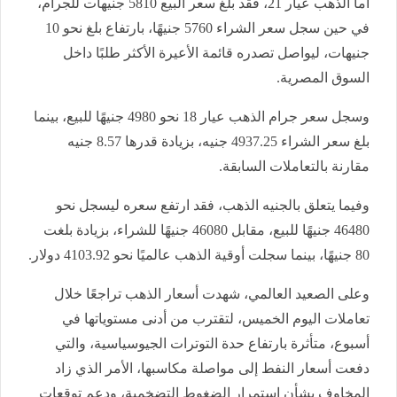
أما الذهب عيار 21، فقد بلغ سعر البيع 5810 جنيهات للجرام،
في حين سجل سعر الشراء 5760 جنيهًا، بارتفاع بلغ نحو 10
جنيهات، ليواصل تصدره قائمة الأعيرة الأكثر طلبًا داخل
السوق المصرية.
وسجل سعر جرام الذهب عيار 18 نحو 4980 جنيهًا للبيع، بينما
بلغ سعر الشراء 4937.25 جنيه، بزيادة قدرها 8.57 جنيه
مقارنة بالتعاملات السابقة.
وفيما يتعلق بالجنيه الذهب، فقد ارتفع سعره ليسجل نحو
46480 جنيهًا للبيع، مقابل 46080 جنيهًا للشراء، بزيادة بلغت
80 جنيهًا، بينما سجلت أوقية الذهب عالميًا نحو 4103.92 دولار.
وعلى الصعيد العالمي، شهدت أسعار الذهب تراجعًا خلال
تعاملات اليوم الخميس، لتقترب من أدنى مستوياتها في
أسبوع، متأثرة بارتفاع حدة التوترات الجيوسياسية، والتي
دفعت أسعار النفط إلى مواصلة مكاسبها، الأمر الذي زاد
المخاوف بشأن استمرار الضغوط التضخمية، ودعم توقعات