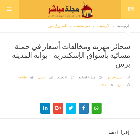
الرئيسية
الارشيف
غير مصنف
الشروق نيوز
سجائر مهربة ومخالفات أسعار في حملة
مسائية بأسواق الإسكندرية - بوابة المدينة
برس
الشروق نيوز
منذ 4 اسابيع
0 تعليق
ارسل
طباعة
تبليغ
حذف
إقرأ ايضا