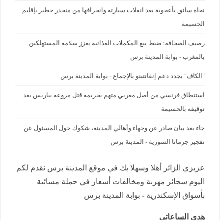
نجاة سائق بأعجوبة بعد انقلاب سيارته وانجرافها من منحدر خطير بإقليم
الحسيمة
رصيف الصحافة: ضبط بيع المكملات الغذائية يعزز سلامة المستهلكين
بالمغرب - بوابة المدينة برس
"الكاف" يجدد دعم إنفانتينو بالإجماع - بوابة المدينة برس
استنطاق فرنسي من أصل مغربي متهم بجريمة قتل مروعة بباريس بعد
توقيفه بالحسيمة
جاء بعد بيان صادر عن وجهاء وأهالي المدينة، شكوك حول المسئول عن
تفجير جرمانا السورية - المدينة برس
عزيزي الزائر أهلا وسهلا بك في موقع المدينة برس نقدم لكم
اليوم سجائر مهربة ومخالفات أسعار في حملة مسائية
بأسواق الإسكندرية - بوابة المدينة برس
هدى الساعاتي