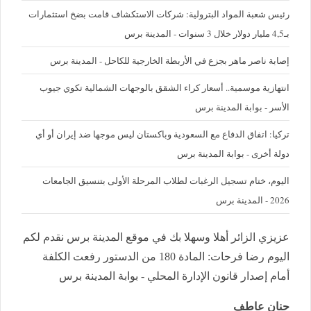
رئيس شعبة المواد البترولية: شركات الاستكشاف قامت بضخ استثمارات
بـ4,5 مليار دولار خلال 3 سنوات - المدينة برس
إصابة ناصر ماهر بجزع في الأربطة الخارجية للكاحل - المدينة برس
‪انتهازية موسمية.. أسعار كراء الشقق بالوجهات الشمالية تكوي جيوب
الأسر - بوابة المدينة برس
تركيا: اتفاق الدفاع مع السعودية وباكستان ليس موجها ضد إيران أو أي
دولة أخرى - بوابة المدينة برس
اليوم، ختام تسجيل الرغبات لطلاب المرحلة الأولى بتنسيق الجامعات
2026 - المدينة برس
عزيزي الزائر أهلا وسهلا بك في موقع المدينة برس نقدم لكم
اليوم رضا فرحات: المادة 180 من الدستور رفعت الكلفة
أمام إصدار قانون الإدارة المحلي - بوابة المدينة برس
حنان عاطف