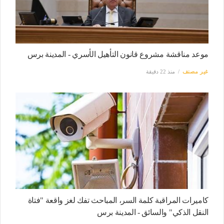
موعد مناقشة مشروع قانون التأهيل الأسري - المدينة برس
غير مصنف
منذ 22 دقيقة
كاميرات المراقبة كلمة السر، المباحث تفك لغز واقعة "فتاة
النقل الذكي" والسائق - المدينة برس