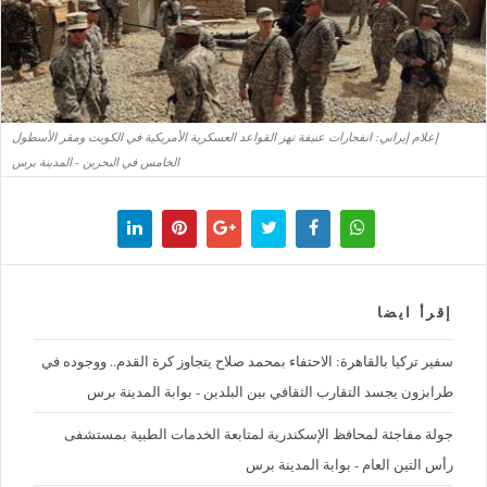
إعلام إيراني: انفجارات عنيفة تهز القواعد العسكرية الأمريكية في الكويت ومقر الأسطول
الخامس في البحرين - المدينة برس
إقرأ ايضا
سفير تركيا بالقاهرة: الاحتفاء بمحمد صلاح يتجاوز كرة القدم.. ووجوده في
طرابزون يجسد التقارب الثقافي بين البلدين - بوابة المدينة برس
جولة مفاجئة لمحافظ الإسكندرية لمتابعة الخدمات الطبية بمستشفى
رأس التين العام - بوابة المدينة برس