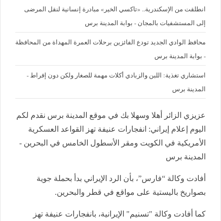
انطلقت من الإسكندرية.. «تاكسي الخير» مبادرة إنسانية لنقل المرضى
إلى المستشفيات بالمجان - بوابة المدينة برس
محافظ الوادي الجديد تودع الفائزين برحلات العمرة المهداة من المحافظة
- بوابة المدينة برس
استشاري تغذية: اللبن والزبادي أكلات مهمة للصغار ولكن دون إفراط -
المدينة برس
عزيزي الزائر أهلا وسهلا بك في موقع المدينة برس نقدم لكم
اليوم إعلام إيراني: انفجارات عنيفة تهز القواعد العسكرية
الأمريكية في الكويت ومقر الأسطول الخامس في البحرين -
المدينة برس
أفادت وكالة “فارس”، بأن الرد الإيراني بدأ بحملة جوية
بصواريخ باليستية على مواقع في قطر والبحرين.
كما أفادت وكالة "تسنيم" الإيرانية، بانفجارات عنيفة تهز