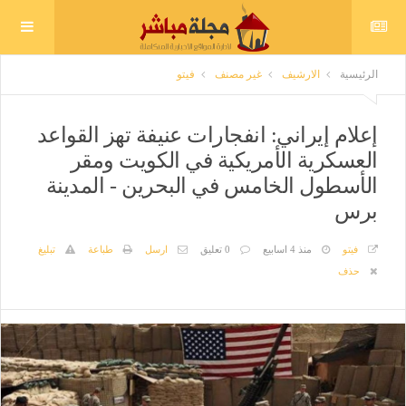
الرئيسية
الارشيف
غير مصنف
فيتو
إعلام إيراني: انفجارات عنيفة تهز القواعد
العسكرية الأمريكية في الكويت ومقر
الأسطول الخامس في البحرين - المدينة
برس
فيتو
منذ 4 اسابيع
0 تعليق
ارسل
طباعة
تبليغ
حذف