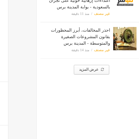
اعتداءات إرهابية حوثية على نجران
بالسعودية - بوابة المدينة برس
غير مصنف
منذ 11 دقيقة
احذر المخالفات، أبرز المحظورات
بقانون المشروعات الصغيرة
والمتوسطة - المدينة برس
غير مصنف
منذ 14 دقيقة
عرض المزيد