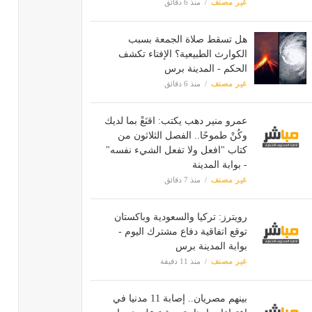
غير مصنف
منذ 6 دقائق
هل تسقط صلاة الجمعة بسبب
الكوارث الطبيعية؟ الإفتاء تكشف
الحكم - المدينة برس
غير مصنف
منذ 6 دقائق
عمرو منير دهب يكتب: اقنَعْ بما لديك
وكُنْ طموحًا.. الفصل الثلاثون من
كتاب "افعل ولا تفعل الشيء نفسه"
- بوابة المدينة
غير مصنف
منذ 7 دقائق
رويترز: تركيا والسعودية وباكستان
توقع اتفاقية دفاع مشترك اليوم -
بوابة المدينة برس
غير مصنف
منذ 11 دقيقة
بينهم مصريان.. إصابة 11 مدنيا في