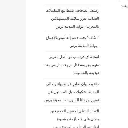
يفة
رصيف الصحافة: ضبط بيع المكملات
الغذائية يعزز سلامة المستهلكين
بالمغرب - بوابة المدينة برس
"الكاف" يجدد دعم إنفانتينو بالإجماع
- بوابة المدينة برس
استنطاق فرنسي من أصل مغربي
متهم بجريمة قتل مروعة بباريس بعد
توقيفه بالحسيمة
جاء بعد بيان صادر عن وجهاء وأهالي
المدينة، شكوك حول المسئول عن
تفجير جرمانا السورية - المدينة برس
الاتحاد الدولي للاعبين المحترفين
يدخل على خط أزمة مشروع
انفانتينو الجدلي - المدينة برس