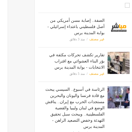
الضفة.. إصابة مسن أمريكي من
أصل فلسطيني باعتداء إسرائيلي -
بوابة المدينة برس
غير مصنف
منذ 3 دقائق
تقارير تكشف تحركات مكثفة في
بؤر البناء العشوائي مع اقتراب
الانتخابات - بوابة المدينة برس
غير مصنف
منذ 5 دقائق
الرئاسة في أسبوع.. السيسي يبحث
مع قادة فرنسا واليونان والبحرين
مستجدات الحرب مع إيران.. يناقش
الوضع في لبنان وليبيا والقضية
الفلسطينية.. ويبحث سبل تحقيق
التهدئة وخفض التصعيد الراهن -
المدينة برس