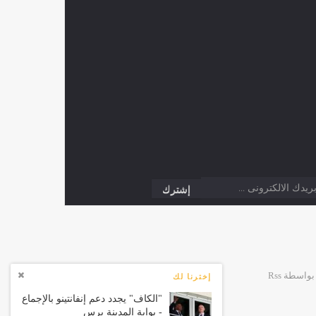
إخترنا لك
"الكاف" يجدد دعم إنفانتينو بالإجماع
- بوابة المدينة برس