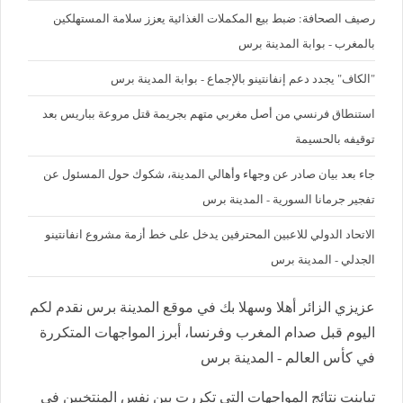
رصيف الصحافة: ضبط بيع المكملات الغذائية يعزز سلامة المستهلكين
بالمغرب - بوابة المدينة برس
"الكاف" يجدد دعم إنفانتينو بالإجماع - بوابة المدينة برس
استنطاق فرنسي من أصل مغربي متهم بجريمة قتل مروعة بباريس بعد
توقيفه بالحسيمة
جاء بعد بيان صادر عن وجهاء وأهالي المدينة، شكوك حول المسئول عن
تفجير جرمانا السورية - المدينة برس
الاتحاد الدولي للاعبين المحترفين يدخل على خط أزمة مشروع انفانتينو
الجدلي - المدينة برس
عزيزي الزائر أهلا وسهلا بك في موقع المدينة برس نقدم لكم
اليوم قبل صدام المغرب وفرنسا، أبرز المواجهات المتكررة
في كأس العالم - المدينة برس
تباينت نتائج المواجهات التي تكررت بين نفس المنتخبين في