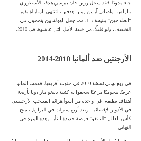
جاء مدويًا. فقد سجل روبن فان بيرسي هدفه الأسطوري
بالرأس، وأضاف آريين روبن هدفين، لتنتهي المباراة بفوز
"الطواحين" بنتيجة 5-1، مما جعل الهولنديين ينجحون في
التخفيف، ولو قليلًا، من خيبة الأمل التي عاشوها في 2010.
الأرجنتين ضد ألمانيا 2010-2014
في ربع نهائي نسخة 2010 في جنوب أفريقيا، قدمت ألمانيا
عرضًا هجوميًا مرعبًا سحقوا به كتيبة دييغو مارادونا بأربعة
أهداف نظيفة، في واحدة من أسوأ هزائم المنتخب الأرجنتيني
في الأدوار الإقصائية. وبعد أربع سنوات في البرازيل، منح
كأس العالم "التانغو" فرصة جديدة للثأر، وهذه المرة في
النهائي.