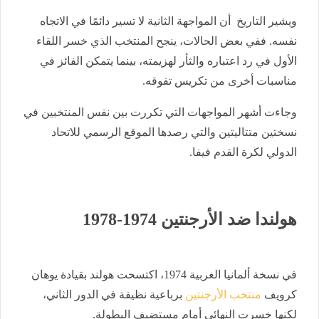
ويشير التاريخ أن المواجهة الثانية لا تسير دائمًا في الاتجاه
نفسه. ففي بعض الحالات، ينجح المنتخب الذي خسر اللقاء
الأول في رد اعتباره والثأر لهزيمته، بينما يتمكن الفائز في
مناسبات أخرى من تكريس تفوقه.
وجاءت أشهر المواجهات التي تكررت بين نفس المنتخبين في
نسختين متتاليتين والتي رصدها الموقع الرسمي للاتحاد
الدولي لكرة القدم فيفا.
هولندا ضد الأرجنتين 1974-1978
في نسخة ألمانيا الغربية 1974، اكتسحت هولند بقيادة يوهان
كرويف
منتخب الأرجنتين
برباعية نظيفة في الدور الثاني،
لكنها خسرت النهائي أمام مستضيف البطولة.