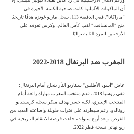
ورغم الآمال الأرجنتينية في رد الدين بقيادة ليونيل ميسي، إلا
أن الماكينات الألمانية كانت صاحبة الكلمة الأخيرة في
"ماراكانا". ففي الدقيقة 113، سجل ماريو غوتزه هدفًا تاريخيًا
منح "المانشافت" لقب كأس العالم، وكرس تفوقه على
الأرجنتين للمرة الثانية تواليًا.
المغرب ضد البرتغال 2018-2022
عاش "أسود الأطلس" سيناريو الثأر بنجاح أمام البرتغال؛
ففي روسيا 2018، قدم منتخب المغرب مباراة رائعة أمام
المنتخب الإيبيري، لكنه خسر بهدف مبكر سجله كريستيانو
رونالدو، رغم سيطرته على فترات طويلة وإضاعته العديد من
الفرص. وبعد أربع سنوات، جاءت فرصة الانتقام التاريخية في
ربع نهائي نسخة قطر 2022.