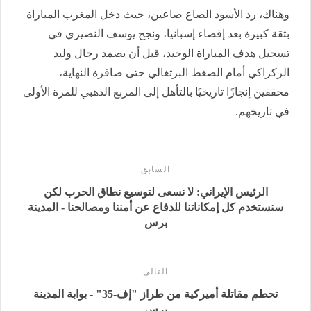
وهناك، رد الأسود الصاع صاعين، حيث دخل المغرب المباراة
بثقة كبيرة بعد إقصاء إسبانيا، ونجح يوسف النصيري في
تسجيل هدف المباراة الوحيد، قبل أن يصمد رجال وليد
الركراكي أمام الضغط البرتغالي حتى صافرة النهاية،
محققين إنجازًا تاريخيًا بالتأهل إلى المربع الذهبي للمرة الأولى
في تاريخهم.
السابق
الرئيس الإيراني: لا نسعى لتوسيع نطاق الحرب لكن
سنستخدم كل إمكاناتنا للدفاع عن أمننا ومصالحنا - المدينة
برس
التالى
تحطم مقاتلة أميركية من طراز "إف-35" - بوابة المدينة
برس