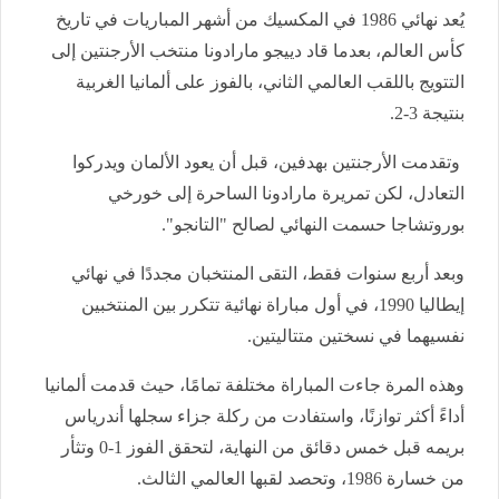
يُعد نهائي 1986 في المكسيك من أشهر المباريات في تاريخ
كأس العالم، بعدما قاد دييجو مارادونا منتخب الأرجنتين إلى
التتويج باللقب العالمي الثاني، بالفوز على ألمانيا الغربية
بنتيجة 3-2.
وتقدمت الأرجنتين بهدفين، قبل أن يعود الألمان ويدركوا
التعادل، لكن تمريرة مارادونا الساحرة إلى خورخي
بوروتشاجا حسمت النهائي لصالح "التانجو".
وبعد أربع سنوات فقط، التقى المنتخبان مجددًا في نهائي
إيطاليا 1990، في أول مباراة نهائية تتكرر بين المنتخبين
نفسيهما في نسختين متتاليتين.
وهذه المرة جاءت المباراة مختلفة تمامًا، حيث قدمت ألمانيا
أداءً أكثر توازنًا، واستفادت من ركلة جزاء سجلها أندرياس
بريمه قبل خمس دقائق من النهاية، لتحقق الفوز 1-0 وتثأر
من خسارة 1986، وتحصد لقبها العالمي الثالث.