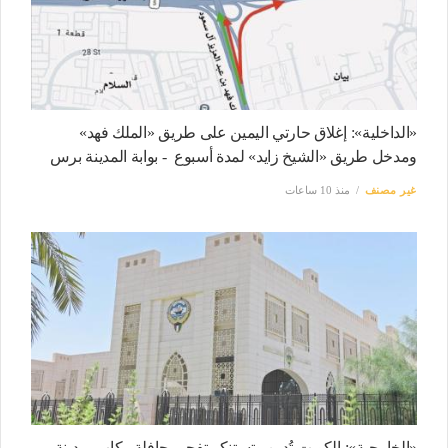
«الداخلية»: إغلاق حارتي اليمين على طريق «الملك فهد»
ومدخل طريق «الشيخ زايد» لمدة أسبوع - بوابة المدينة برس
غير مصنف
منذ 10 ساعات
«الخارجية»: الكويت تُدين وتستنكر تفجير حافلة ركاب بمدينة