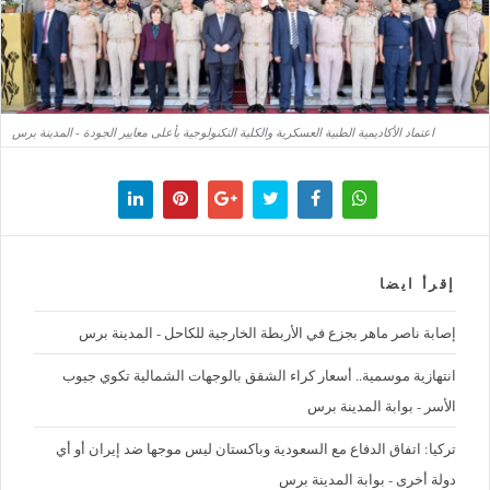
اعتماد الأكاديمية الطبية العسكرية والكلية التكنولوجية بأعلى معايير الجودة - المدينة برس
إقرأ ايضا
إصابة ناصر ماهر بجزع في الأربطة الخارجية للكاحل - المدينة برس
‪انتهازية موسمية.. أسعار كراء الشقق بالوجهات الشمالية تكوي جيوب
الأسر - بوابة المدينة برس
تركيا: اتفاق الدفاع مع السعودية وباكستان ليس موجها ضد إيران أو أي
دولة أخرى - بوابة المدينة برس