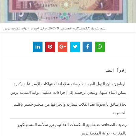
سعر الدينار الكويتي اليوم الخميس 9 -7-2026 في البنوك - بوابة المدينة برس
إقرأ ايضا
الهباش: بيان الدول العربية والإسلامية لإدانة الانتهاكات الإسرائيلية ركيزة
يمكن البناء عليها.. وينبغي ترجمته إلى إجراءات عملية - بوابة المدينة برس
نجاة سائق بأعجوبة بعد انقلاب سيارته وانجرافها من منحدر خطير بإقليم
الحسيمة
رصيف الصحافة: ضبط بيع المكملات الغذائية يعزز سلامة المستهلكين
بالمغرب - بوابة المدينة برس