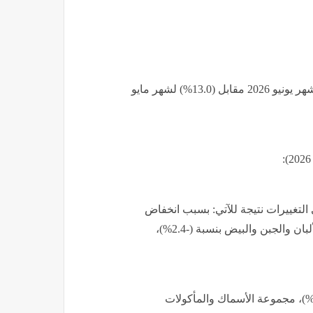
سجل معدل التضـخم السنوي لإجمالي الجمهورية (12.2%) لشهر يونيو 2026 مقابل (13.0%) لشهر مايو
لمشروبات انخفاضًا قدره (-3.7%) وتأتى التغييرات نتيجة للآتي: بسبب انخفاض
أسعار مجموعة اللحوم والدواجن بنسبة (-6.4%)، مجموعة الألبان والجبن والبيض بنسبة (-2.4%)،
الرغم من ارتفاع أسعار مجموعة الحبوب والخبز بنسبة (0.6%)، مجموعة الأسماك والمأكولات