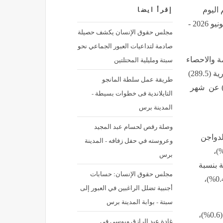
 اليوم
إقرأ ايضا
الإحصاء: تراجع معدل التضخم السنوي إلى 12.2% عن شهر يونيو 2026 -
مجلس حقوق الإنسان يكشف حصيلة
صادمة لتداعيات العبور الجماعي نحو
سبتة ومليلية المحتلتين
مة والاحصاء
ان الرقم القياسي العام لأسعار المستهلكين لإجمالي الجمهورية (289.5)
طريقة عمل سلطة المانجو
نيو 2026، مسجلًا بذلك انخفاضًا قدره (-0.9%) عن شهر
التايلاندية فى خطوات بسيطة -
المدينة برس
وصلة رقص لحسام عبد المجيد
لدواجن
وعروسته في حفل زفافه - المدينة
6.%)، مجموعة الألبان والجبن والبيض بنسبة (-2.4%)،
برس
 شخصية بنسبة
مجلس حقوق الإنسان: حسابات
(-6.4%)، مجموعة معدات خدمات الهاتف والفاكس بنسبة (-0.4%)،
أجنبية تضلل الراغبين في العبور إلى
سبتة - بوابة المدينة برس
هذا بالرغم من ارتفاع أسعار مجموعة الحبوب والخبز بنسبة (0.6%)،
غادة عبد الرازق وبوسي في