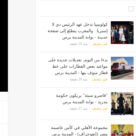
كولومبيا تدخل عهد الرئيس دي لا
إسبريا.. والمغرب يتطلع إلى صفحة
جديدة - بوابة المدينة برس
غير مصنف
منذ 19 دقيقة
بدءا من اليوم، تعديلات جديدة على
مواعيد بعض القطارات على خط
قطار منوف بنها - المدينة برس
غير مصنف
منذ 20 دقيقة
"قاصرو سبتة" يربكون حكومة
مدريد - بوابة المدينة برس
غير مصنف
منذ 27 دقيقة
مجموعة الأهلي في كأس عاصمة
مصر (إنفوجراف) - المدينة برس