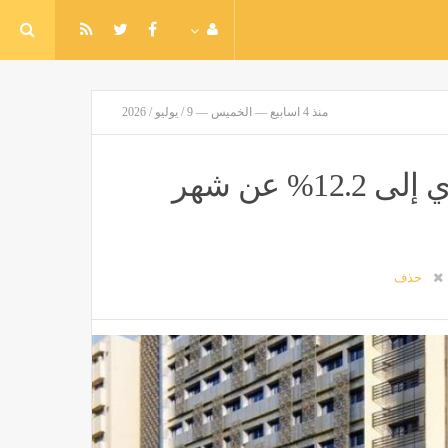
منذ 4 اسابيع — الخميس — 9 / يوليو / 2026
الإحصاء: تراجع معدل التضخم السنوي إلى 12.2% عن شهر
حذف