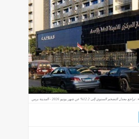
جع معدل التضخم السنوي إلى 12.2% عن شهر يونيو 2026 - المدينة برس