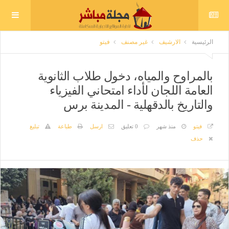
الرئيسية
الارشيف
غير مصنف
فيتو
بالمراوح والمياه، دخول طلاب الثانوية
العامة اللجان لأداء امتحاني الفيزياء
والتاريخ بالدقهلية - المدينة برس
فيتو
منذ شهر
0 تعليق
ارسل
طباعة
تبليغ
حذف