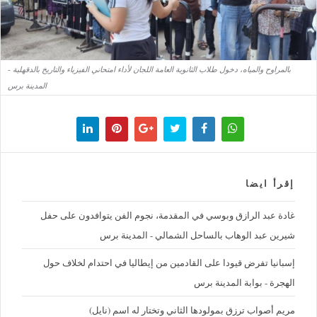
بالمراوح والمياه، دخول طلاب الثانوية العامة اللجان لأداء امتحاني الفيزياء والتاريخ بالدقهلية -
المدينة برس
إقرأ ايضا
غادة عبد الرازق وبوسي في المقدمة، نجوم الفن يتوافدون على حفل
شيرين عبد الوهاب بالساحل الشمالي - المدينة برس
إسبانيا تفرض قيودا على القادمين من إيطاليا في احتدام لخلاف حول
الهجرة - بوابة المدينة برس
مريم أصواب ترزق بمولودها الثاني وتختار له اسم (نايل)