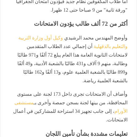
أما طلاب المكفوفين نظام جديد فيؤدون امتحان الجغرافيا
"ورقة ثانية" من 9 صباحا حتى 12 ظهرا.
أكثر من 72 ألف طالب يؤدون الامتحانات
وأوضح المهندس محمد الرشيدي
وكيل أول وزارة التربية
والتعليم بالدقهلية
أن إجمالي عدد الطلاب المتقدمين
لامتحانات الثانوية العامة هذا العام يبلغ 72 ألفًا و971 طالبًا
وطالبة، منهم 9 آلاف و431 طالبًا بالشعبة الأدبية، و49 ألفًا
و899 طالبًا بالشعبة العلمية علوم، و13 ألفًا و162 طالبًا
بالشعبة العلمية رياضة.
وأضاف أن الامتحانات تجرى داخل 173 لجنة على مستوى
المحافظة، من بينها لجنة بسجن جمصة وأخرى بـ
مستشفى
الأورام
، إلى جانب تجهيز 34 استراحة للمشاركين في أعمال
الامتحانات.
تعليمات مشددة بشأن تأمين اللجان