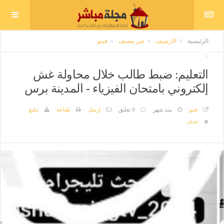
الرئيسية
الارشيف
غير مصنف
فيتو
التعليم: ضبط طالب خلال محاولة غش
إلكتروني بامتحان الفيزياء - المدينة برس
فيتو
منذ شهر
0 تعليق
ارسل
طباعة
تبليغ
حذف