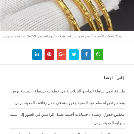
بعد التراجعات الأخيرة، أسعار الذهب ببداية تعاملات اليوم الخميس 9-7-2026 - المدينة برس
إقرأ ايضا
طريقة عمل سلطة المانجو التايلاندية فى خطوات بسيطة - المدينة برس
وصلة رقص لحسام عبد المجيد وعروسته في حفل زفافه - المدينة برس
مجلس حقوق الإنسان: حسابات أجنبية تضلل الراغبين في العبور إلى سبتة
- بوابة المدينة برس