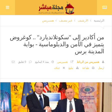
الرئيسية
الارشيف
غير مصنف
هسبريس
من أكادير إلى "سكوتلانديارد" .. كوغروض
يتميز في الأمن والدبلوماسية - بوابة
المدينة برس
هسبريس من الرباط
هسبريس
منذ 4 اسابيع
0 تعليق
ارسل
طباعة
تبليغ
حذف