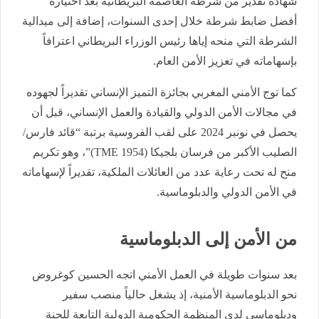
شهادة تقدير من شرطة العاصمة البريطانية بعد اختياره
أفضل ضابط شرطة خلال إحدى السنوات، إضافة إلى ميدالية
الشرطة التي منحه إياها رئيس الوزراء البريطاني اعترافاً
بإسهاماته في تعزيز الأمن العام.
كما توج الأمني المغربي بجائزة التميز الإنساني تقديراً لجهوده
في مجالات الأمن الدولي والقيادة والعمل الإنساني، قبل أن
يحصل في نونبر 2024 على لقب الفروسية برتبة “قائد فارس/
الصليب الأكبر من فرسان بلجيكا (TME 1954)”، وهو تكريم
منح له تحت رعاية عدد من العائلات الملكية، تقديراً لإسهاماته
في الأمن الدولي والدبلوماسية.
من الأمن إلى الدبلوماسية
بعد سنوات طويلة في العمل الأمني اتجه الحسين كوغروض
نحو الدبلوماسية الأمنية، إذ يشغل حالياً منصب سفير
ودبلوماسي لدى المنظمة الحكومية الدولية التابعة للجنة