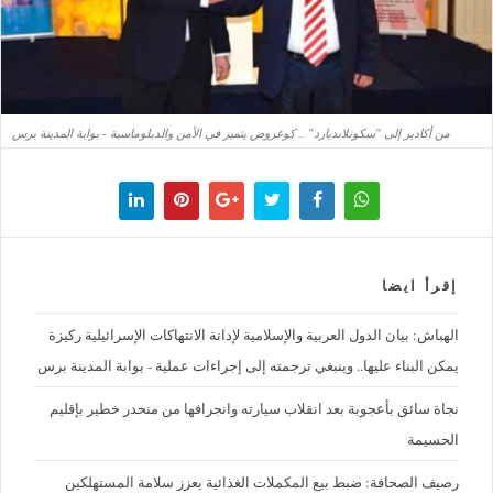
من أكادير إلى "سكوتلانديارد" .. كوغروض يتميز في الأمن والدبلوماسية - بوابة المدينة برس
إقرأ ايضا
الهباش: بيان الدول العربية والإسلامية لإدانة الانتهاكات الإسرائيلية ركيزة
يمكن البناء عليها.. وينبغي ترجمته إلى إجراءات عملية - بوابة المدينة برس
نجاة سائق بأعجوبة بعد انقلاب سيارته وانجرافها من منحدر خطير بإقليم
الحسيمة
رصيف الصحافة: ضبط بيع المكملات الغذائية يعزز سلامة المستهلكين