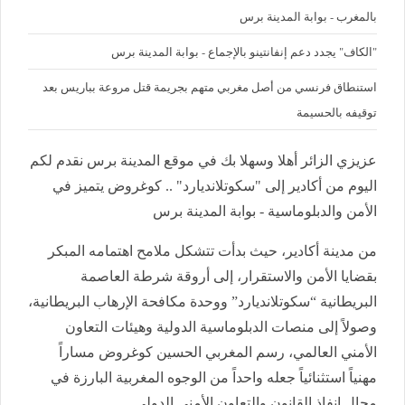
بالمغرب - بوابة المدينة برس
"الكاف" يجدد دعم إنفانتينو بالإجماع - بوابة المدينة برس
استنطاق فرنسي من أصل مغربي متهم بجريمة قتل مروعة بباريس بعد
توقيفه بالحسيمة
عزيزي الزائر أهلا وسهلا بك في موقع المدينة برس نقدم لكم
اليوم من أكادير إلى "سكوتلانديارد" .. كوغروض يتميز في
الأمن والدبلوماسية - بوابة المدينة برس
من مدينة أكادير، حيث بدأت تتشكل ملامح اهتمامه المبكر
بقضايا الأمن والاستقرار، إلى أروقة شرطة العاصمة
البريطانية “سكوتلانديارد” ووحدة مكافحة الإرهاب البريطانية،
وصولاً إلى منصات الدبلوماسية الدولية وهيئات التعاون
الأمني العالمي، رسم المغربي الحسين كوغروض مساراً
مهنياً استثنائياً جعله واحداً من الوجوه المغربية البارزة في
مجال إنفاذ القانون والتعاون الأمني الدولي.