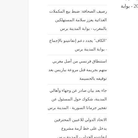
هبوط جديد.. سعر الذهب في مصر اليوم الخميس 9 يوليو 2026 - بوابة
رصيف الصحافة: ضبط بيع المكملات
الغذائية يعزز سلامة المستهلكين
بالمغرب - بوابة المدينة برس
"الكاف" يجدد دعم إنفانتينو بالإجماع
- بوابة المدينة برس
استنطاق فرنسي من أصل مغربي
متهم بجريمة قتل مروعة بباريس بعد
توقيفه بالحسيمة
جاء بعد بيان صادر عن وجهاء وأهالي
المدينة، شكوك حول المسئول عن
تفجير جرمانا السورية - المدينة برس
الاتحاد الدولي للاعبين المحترفين
يدخل على خط أزمة مشروع
انفانتينو الجدلي - المدينة برس