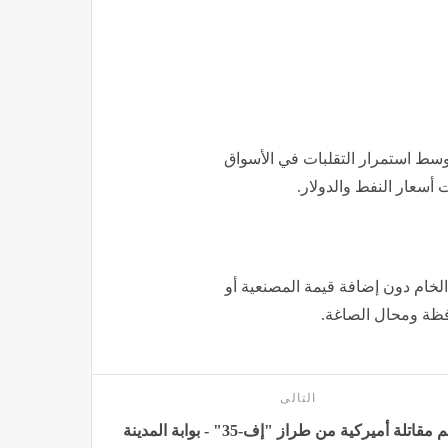
ي، سجلت أوقية الذهب نحو 4044 دولارًا، وسط استمرار التقلبات في الأسواق
أسعار النفط والدولار.
لخام دون إضافة قيمة المصنعية أو
فظة ومحال الصاغة.
التالى
تحطم مقاتلة أميركية من طراز "إف-35" - بوابة المدينة