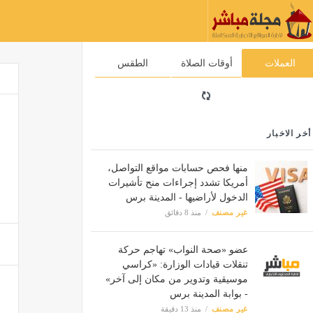
العملات
أوقات الصلاة
الطقس
أخر الاخبار
منها فحص حسابات مواقع التواصل،
أمريكا تشدد إجراءات منح تأشيرات
الدخول لأراضيها - المدينة برس
غير مصنف
منذ 8 دقائق
عضو «صحة النواب» تهاجم حركة
تنقلات قيادات الوزارة: «كراسي
موسيقية وتدوير من مكان إلى آخر»
- بوابة المدينة برس
غير مصنف
منذ 13 دقيقة