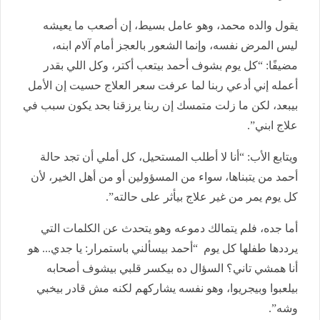
يقول والده محمد، وهو عامل بسيط، إن أصعب ما يعيشه
ليس المرض نفسه، وإنما الشعور بالعجز أمام آلام ابنه،
مضيفًا: “كل يوم بشوف أحمد بيتعب أكتر، وكل اللي بقدر
أعمله إني أدعي ربنا لما عرفت سعر العلاج حسيت إن الأمل
بيبعد، لكن ما زلت متمسك إن ربنا يرزقنا بحد يكون سبب في
علاج ابني”.
ويتابع الأب: “أنا لا أطلب المستحيل، كل أملي أن تجد حالة
أحمد من يتبناها، سواء من المسؤولين أو من أهل الخير، لأن
كل يوم يمر من غير علاج بيأثر على حالته”.
أما جده، فلم يتمالك دموعه وهو يتحدث عن الكلمات التي
يرددها طفلها كل يوم “أحمد بيسألني باستمرار: يا جدي... هو
أنا همشي تاني؟ السؤال ده بيكسر قلبي بيشوف أصحابه
بيلعبوا وبيجريوا، وهو نفسه يشاركهم لكنه مش قادر بيخبي
وشه”.