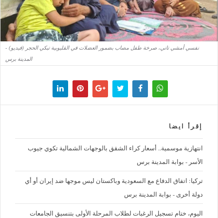
نفسي أمشي تاني، صرخة طفل مصاب بضمور العضلات في القليوبية تبكي الحجر (فيديو) -
المدينة برس
إقرأ ايضا
‪انتهازية موسمية.. أسعار كراء الشقق بالوجهات الشمالية تكوي جيوب
الأسر - بوابة المدينة برس
تركيا: اتفاق الدفاع مع السعودية وباكستان ليس موجها ضد إيران أو أي
دولة أخرى - بوابة المدينة برس
اليوم، ختام تسجيل الرغبات لطلاب المرحلة الأولى بتنسيق الجامعات