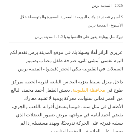
2026 - المدينة برس
5 أسهم تتصدر تداولات البورصة المصرية الصغيرة والمتوسطة خلال
الأسبوع - المدينة برس
نيوكاسل يونايتد يفوز على فالنسيا وديا 2-1 - المدينة برس
عزيزي الزائر أهلا وسهلا بك في موقع المدينة برس نقدم لكم
اليوم نفسي أمشي تاني، صرخة طفل مصاب بضمور
العضلات في القليوبية تبكي الحجر (فيديو) - المدينة برس
داخل منزل بسيط بعزبة النحاس التابعة لقرية الحصة بمركز
طوخ في
محافظة القليوبية
، يعيش الطفل أحمد محمد، البالغ
من العمر ثماني سنوات، معركة يومية لا تشبه معارك
الأطفال في مثل سنه، فبينما ينشغل أقرانه باللعب والجري،
يقضي أحمد أيامه في مواجهة مرض ضمور العضلات الذي
يسلبه قدرته على الحركة تدريجيًا، ويهدد مستقبله إذا لم
يحصل على العلاج في الوقت المناسب.