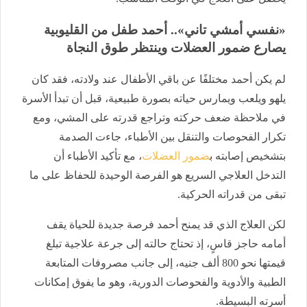
«نفسي أمشي تاني».. أحمد طفل من القليوبية
يصارع ضمور العضلات وينتظر طوق النجاة
لم يكن أحمد مختلفًا عن باقي الأطفال عند ولادته، فقد كان
يلهو ويلعب ويمارس حياته بصورة طبيعية، قبل أن تبدأ الأسرة
في ملاحظة ضعف حركته وتراجع قدرته على المشي، ومع
تكرار الفحوصات والتنقل بين الأطباء، جاءت الصدمة
بتشخيص إصابته ب
ضمور العضلات
، مع تأكيد الأطباء أن
التدخل العلاجي السريع هو الفرصة الوحيدة للحفاظ على ما
تبقى من قدراته الحركية.
لكن العلاج الذي قد يمنح أحمد فرصة جديدة للحياة يقف
أمامه حاجز قاسٍ، إذ تحتاج حالته إلى جرعة علاجية تبلغ
قيمتها نحو 800 ألف جنيه، إلى جانب مصروفات المتابعة
الطبية والأدوية والفحوصات الدورية، وهو ما يفوق إمكانات
أسرته البسيطة.