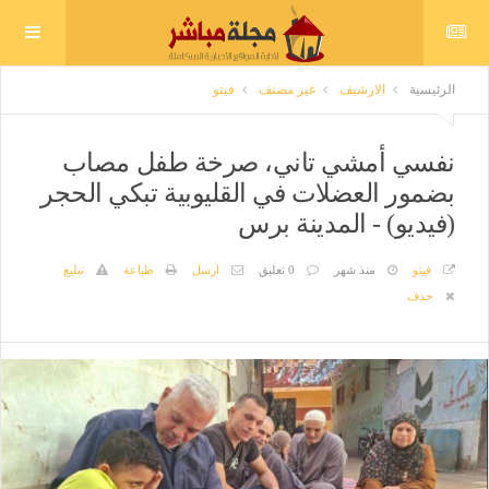
الرئيسية
الارشيف
غير مصنف
فيتو
نفسي أمشي تاني، صرخة طفل مصاب
بضمور العضلات في القليوبية تبكي الحجر
(فيديو) - المدينة برس
فيتو
منذ شهر
0 تعليق
ارسل
طباعة
تبليغ
حذف