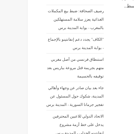
سط..
رصيف الصحافة: ضبط بيع المكملات
الغذائية يعزز سلامة المستهلكين
بالمغرب - بوابة المدينة برس
"الكاف" يجدد دعم إنفانتينو بالإجماع
- بوابة المدينة برس
استنطاق فرنسي من أصل مغربي
متهم بجريمة قتل مروعة بباريس بعد
توقيفه بالحسيمة
جاء بعد بيان صادر عن وجهاء وأهالي
المدينة، شكوك حول المسئول عن
تفجير جرمانا السورية - المدينة برس
الاتحاد الدولي للاعبين المحترفين
يدخل على خط أزمة مشروع
انفانتينو الجدلي - المدينة برس