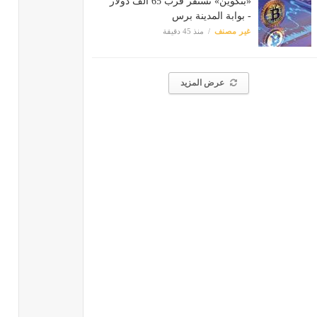
«بتكوين» تستقر قرب 65 ألف دولار
- بوابة المدينة برس
غير مصنف
منذ 45 دقيقة
عرض المزيد