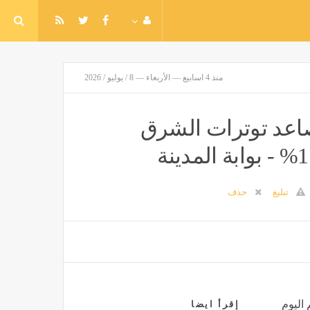
منذ 4 اسابيع — الأربعاء — 8 / يوليو / 2026
تصاعد توترات الشرق
تبليغ
حذف
 اليوم
إقرأ ايضا