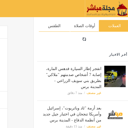
العملات
أوقات الصلاة
الطقس
أخر الاخبار
انفجر إطار السيارة فدهس المارة،
إصابة 7 أشخاص صدمتهم "ملاكي"
بطريق بني سويف الزراعي -
المدينة برس
غير مصنف
منذ 7 دقائق
بعد أزمة "ثاد وباتريوت"، إسرائيل
وأمريكا تنجحان في اختبار جيل جديد
من أنظمة الدفاع - المدينة برس
غير مصنف
منذ 15 دقيقة