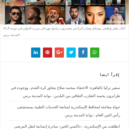
آمال ماهر ولطفي بوشناق وصابر الرباعي يتصدرون برنامج مهرجان بنزرت الدولي في دورته الـ43
- المدينة برس
إقرأ ايضا
سفير تركيا بالقاهرة: الاحتفاء بمحمد صلاح يتجاوز كرة القدم.. ووجوده في
طرابزون يجسد التقارب الثقافي بين البلدين - بوابة المدينة برس
جولة مفاجئة لمحافظ الإسكندرية لمتابعة الخدمات الطبية بمستشفى
رأس التين العام - بوابة المدينة برس
انطلقت من الإسكندرية.. «تاكسي الخير» مبادرة إنسانية لنقل المرضى