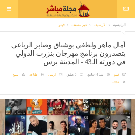
الرئيسية
الارشيف
غير مصنف
فيتو
آمال ماهر ولطفي بوشناق وصابر الرباعي
يتصدرون برنامج مهرجان بنزرت الدولي
في دورته الـ43 - المدينة برس
فيتو
منذ 4 اسابيع
0 تعليق
ارسل
طباعة
تبليغ
حذف