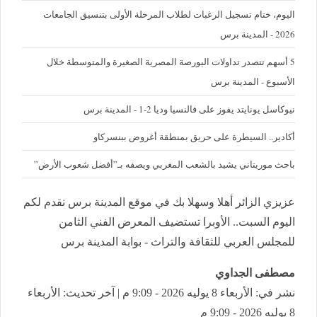
اليوم، ختام تسجيل الرغبات لطلاب المرحلة الأولى بتنسيق الجامعات
2026 - المدينة برس
5 أسهم تتصدر تداولات البورصة المصرية الصغيرة والمتوسطة خلال
الأسبوع - المدينة برس
نيوكاسل يونايتد يفوز على فالنسيا وديا 2-1 - المدينة برس
أكادير.. السيطرة على حريق بمنطقة أغروض ببنسركاو
باحث موريتاني يشيد بالشعب المغربي ويصفه بـ”أفضل شعوب الأرض”
عزيزي الزائر أهلا وسهلا بك في موقع المدينة برس نقدم لكم
اليوم السبت.. الأوبرا تستضيف المعرض الفني الثامن
للمجلس العربي للثقافة والتراث - بوابة المدينة برس
مصطفى الجداوي
نشر في: الأربعاء 8 يوليه 2026 - 9:09 م | آخر تحديث: الأربعاء
8 يوليه 2026 - 9:09 م