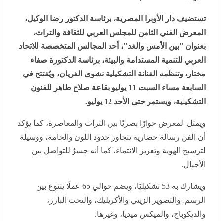
تستضيف دار الأوبرا المصرية، برئاسة الدكتور رضا الوكيل،
المعرض الفني الثامن للمجلس العربي للثقافة والتراث،
بعنوان "بين الأمس والغد"، أحد المجالس المتخصصة للاتحاد
العربي للتنمية المستدامة والبيئة، برئاسة الدكتورة صفاء
مختار، وتنظمه الفنانة التشكيلية نشوى الغريان، ويُفتتح في
السابعة مساء السبت 11 يوليو بقاعة صلاح طاهر للفنون
التشكيلية، ويستمر حتى الأحد 12 يوليو.
ويمثل المعرض حوارًا بصريًا بين التراث والمعاصرة، كما يؤكد
أن الفن رسالة حضارية تتجاوز حدود اللون والخامة، ووسيلة
لترسيخ الهوية وتعزيز الانتماء، كما أنه جسرٌ للتواصل بين
الأجيال.
ويشارك به 53 تشكيليًا، ويضم حوالي 65 عملًا يتنوع بين
الرسم، والتصوير الزيتي والأكريليك، والنحت البارز،
والديكوباج، والميكس ميديا، وغيرها.