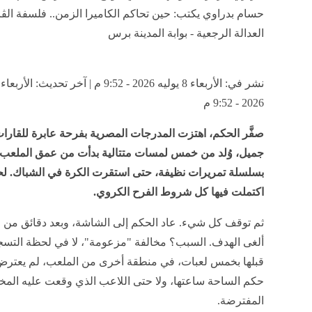
حسام بدراوي يكتب: حين تحاكم الكاميرا الزمن.. فلسفة الڤا
العدالة الرجعية - بوابة المدينة برس
2026 - 9:52 م
صفَّر الحكم، اهتزت المدرجات المصرية بفرحة عابرة للقارا
جميل، وُلد من خمس لمسات متتالية بدأت من عمق الملعب،
بسلسلة تمريرات نظيفة، حتى استقرت الكرة في الشباك. ل
اكتملت فيها كل شروط الفرح الكروي.
ثم توقف كل شيء. عاد الحكم إلى الشاشة، وبعد دقائق من ا
ألغى الهدف. السبب؟ مخالفة "مزعومة"، لا في لحظة التسج
قبلها بخمس لعبات، في منطقة أخرى من الملعب، لم يعترض 
حكم الساحة ساعتها، ولا حتى اللاعب الذي وقعت عليه المخا
المفترضة.