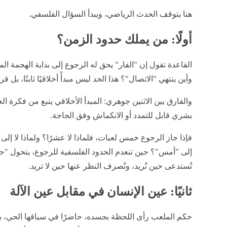
هنا يتوقف الحدث الرياضي، ويبدأ السؤال الفلسفي.
أولًا: من يملك حدود الزمن؟
القاعدة تقول إن "الفار" يحق له الرجوع إلى بداية الهجمة الم
وأين ينتهي "الاتصال"؟ هذا الحد ليس مبدأً أخلاقيًا ثابتًا، بل قر
والفارق بين الاثنين جوهري: المبدأ الأخلاقي ينبع من فكرة العدا
بشري قابل للتمدد أو الانكماش وفق الحاجة.
فإذا جاز الرجوع خمس لعبات، فلماذا لا عشرًا؟ ولماذا لا إلى
إلى "أمس"؟ حين تنعدم الحدود الفلسفية للرجوع، يتحول "ح
تُستدعى حين تُريد، وتُصرف النظر عنها حين لا تريد.
ثانيًا: عين الإنسان في مقابل عين الآلة
حكم الملعب رأى اللحظة بجسده، حاضرًا في سياقها الحي، ب