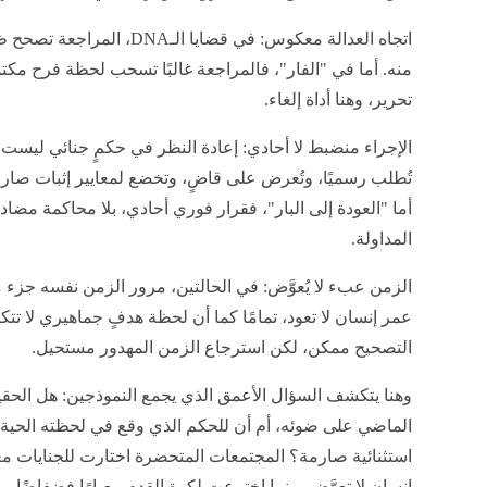
اتجاه العدالة معكوس: في قضايا 
منه. أما في "الفار"، فالمراجعة غالبًا تسحب لحظة فرح مكتمل
تحرير، وهنا أداة إلغاء.
الإجراء منضبط لا أحادي: إعادة النظر في حكمٍ جنائي ليست تل
تُطلب رسميًا، وتُعرض على قاضٍ، وتخضع لمعايير إثبات صا
أما "العودة إلى البار"، فقرار فوري أحادي، بلا محاكمة مضا
المداولة.
الزمن عبء لا يُعوَّض: في الحالتين، مرور الزمن نفسه جزء 
عمر إنسان لا تعود، تمامًا كما أن لحظة هدفٍ جماهيري لا تتكرر
التصحيح ممكن، لكن استرجاع الزمن المهدور مستحيل.
وهنا يتكشف السؤال الأعمق الذي يجمع النموذجين: هل الحقيق
الماضي على ضوئه، أم أن للحكم الذي وقع في لحظته الحية ق
استثنائية صارمة؟ المجتمعات المتحضرة اختارت للجنايات معيا
إنسان لا تعوَّض. بينما اخترعت لكرة القدم معيارًا فضفاضًا،