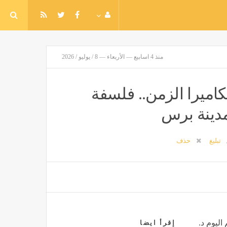
منذ 4 اسابيع — الأربعاء — 8 / يوليو / 2026
اميرا الزمن.. فلسفة
لمدينة برس
تبليغ
حذف
اليوم د.
إقرأ ايضا