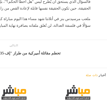
فالسؤال الذي يستحق أن يُطرح ليس "هل أخطأ الحكم؟"، 
الحقيقة، حين تكون الحقيقة نفسها قابلة لإعادة القص من زاو
ملعب مرسيدس بنز في أتلانتا شهد مساء هذا اليوم مباراة كر
سؤالًا في فلسفة العدالة، لن تُغلق ملفاته بصافرة نهاية المبار
التالى
تحطم مقاتلة أميركية من طراز "إف-35" - بوابة المدينة برس
أخبار
ذات صلة