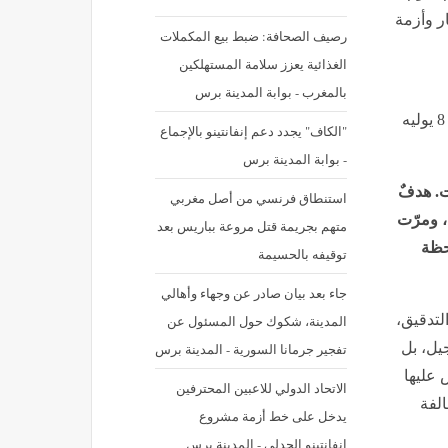
ر وأزمة
رصيف الصحافة: ضبط بيع المكملات
الغذائية يعزز سلامة المستهلكين
بالمغرب - بوابة المدينة برس
نشر في: الأربعاء 8 يوليه 2026 - 9:52 م | آخر تحديث: الأربعاء 8 يوليه
"الكاف" يجدد دعم إنفانتينو بالإجماع
- بوابة المدينة برس
ت. هدفٌ
استنطاق فرنسي من أصل مغربي
 ومرّت
متهم بجريمة قتل مروعة بباريس بعد
حظة
توقيفه بالحسيمة
جاء بعد بيان صادر عن وجهاء وأهالي
لتدقيق،
المدينة، شكوك حول المسئول عن
يل، بل
تفجير جرمانا السورية - المدينة برس
عليها
الاتحاد الدولي للاعبين المحترفين
لفة
يدخل على خط أزمة مشروع
انفانتينو الجدلي - المدينة برس