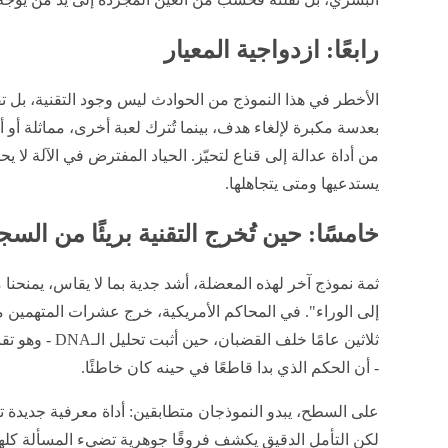
رابعًا: ازدواجية المعيار
الأخطر في هذا النموذج من الحوادث ليس وجود التقنية، بل تفا
بعدسة مكبرة لإلغاء هدف، بينما تُترك لعبة أخرى، مماثلة أو
من أداة عدالة إلى قناع لتحيّز. الحياد المفترض في الآلة لا 
يستدعيها ومتى يتجاهلها.
خامسًا: حين تُخرج التقنية بريئًا من السج
ثمة نموذج آخر لهذه المعضلة، أشد جدية بما لا يقاس، يمنحنا
إلى الوراء". في المحاكم الأمريكية، خرج عشرات المتهمين
ثلاثين عامًا خلف 
- أن الحكم الذي بدا قاطعًا في حينه كان خاطئًا.
على السطح، يبدو النموذجان متطابقين: أداة معرفية جديدة ت
لكن التأمل الدقيق يكشف فروقًا جوهرية تضيء المسألة كلها