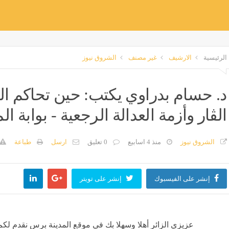
الرئيسية
الارشيف
غير مصنف
الشروق نيوز
د. حسام بدراوي يكتب: حين تحاكم الك
الڤار وأزمة العدالة الرجعية - بوابة ا
الشروق نيوز
منذ 4 اسابيع
0 تعليق
ارسل
طباعة
إنشر على الفيسبوك
إنشر على تويتر
عزيزي الزائر أهلا وسهلا بك في موقع المدينة برس نقدم لكم 