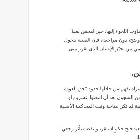
وت اللجوء إليها. حين تُفحص لعبةٌ
 أوضح، دون مراجعة، فإن التقنية تتحول
يحمي من تحيّز الإنسان الذي يقرر متى
ن.
 مرآة نفهم من خلالها حدود "حق العودة
 من السجون بعد أن أمضوا عشرين أو
القضبان، حين أثبت تحليل الـDNA - وهو تقنية لم تكن متاحة وقت المحاكمة الأصلية
عيد فتح حكمٍ استقر، وتنقضه بأثر رجعي.
: