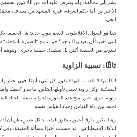
يشر إلى مخالفة، ولم يعترض عليه أحد من اللاعبين أنفسه
الاعتراض. أما حكم الغرفة، فيرى المشهد من مسافة، مجمّدًا،
الحي.
هذا هو السؤال الأفلاطوني القديم بثوبٍ جديد: هل الحقيقة 
التي اخترنا أن نعيد بها إنتاجه؟ حين نمنح "الصورة المؤجلة" 
نقترب من الحقيقة أكثر، بل نستبدل حقيقة بأخرى، ونتوهم أن 
ثالثًا: نسبية الزاوية
الكاميرا لا تكذب، لكنها لا تقول كل شيء أيضًا. فهي تختار زاو
الممكنة، وكل زاوية تحمل تأويلها الخاص. ما يبدو "دهسًا واضحًا
زاوية أخرى. حين نمنح هذه الصورة الجزئية صفة "الحياد التقن
نخلط بين أداة القياس وحياد القياس نفسه.
وهنا تتكرر مأزق أعمق يتجاوز الملعب: كل عصرٍ يظن أن أداته ا
الذكاء الاصطناعي - قد حسمت أخيرًا مسألة الحقيقة. وفي كل م
البشري، بل نقلته فحسب من العين المجردة إلى يد من يوجّه