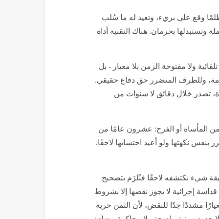
الـDNA، المراجعة تصحح ظلمًا وقع على بريء، وتعيد له ما سُلب
ة وتستبدلها بحرمان. هناك التقنية أداة
قائية ولا مفتوحة الزمن بلا معيار - بل
رمة، وللطرف المتضرر حق دفاع حقيقي.
دة، تصدر خلال دقائق لا سنوات من
من المأساة أو الفرح: عشرون عامًا من
 بنفس نكهتها ولو أعيد احتسابها لاحقًا.
ة شيء نكتشفه لاحقًا فنُلزَم بتصحيح
داسة إجرائية لا يجوز نقضها إلا بشروط
رًا مشددًا جدًا للنقض، لأن الثمن حرية
 بلا حدود زمنية واضحة ولا محاكمة مضادة،