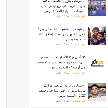
المغربيات يتزودن بالثقة لملاقاة
جنوب إفريقيا في ربع نهائي "كان
السيدات" - بوابة المدينة برس
غير مصنف
منذ 12 دقيقة
اليونيسف: استشهاد 300 طفل بغزة
خلال 300 يوم من وقف إطلاق النار
- المدينة برس
غير مصنف
منذ 13 دقيقة
"لا أقبل بهذا الأسلوب"، حدوتة يرد
على بسمة وهبة بعد تصريح "حبسته
في أوضة" - المدينة برس
غير مصنف
منذ 13 دقيقة
رسميا، ريال مدريد يعير فرانكو
ماستانتونو إلى فيورنتينا حتى صيف
2027 - المدينة برس
غير مصنف
منذ 13 دقيقة