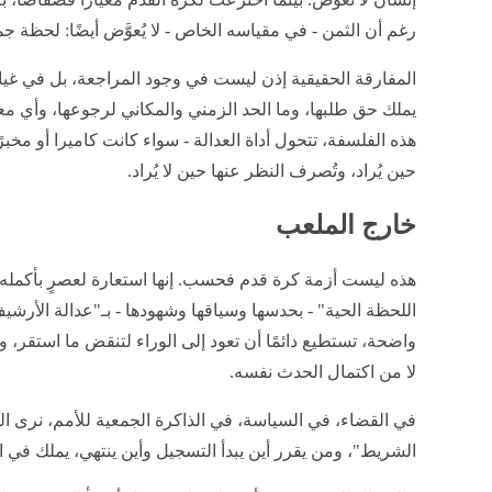
رغم أن الثمن - في مقياسه الخاص - لا يُعوَّض أيضًا: لحظة جما
المفارقة الحقيقية إذن ليست في وجود المراجعة، بل في 
يملك حق طلبها، وما الحد الزمني والمكاني لرجوعها، وأي مع
هذه الفلسفة، تتحول أداة العدالة - سواء كانت كاميرا أو مخبر
حين يُراد، وتُصرف النظر عنها حين لا يُراد.
خارج الملعب
هذه ليست أزمة كرة قدم فحسب. إنها استعارة لعصرٍ بأكمله، 
اللحظة الحية" - بحدسها وسياقها وشهودها - بـ"عدالة الأرشيف"
واضحة، تستطيع دائمًا أن تعود إلى الوراء لتنقض ما استقر، وت
لا من اكتمال الحدث نفسه.
في القضاء، في السياسة، في الذاكرة الجمعية للأمم، نرى ال
الشريط"، ومن يقرر أين يبدأ التسجيل وأين ينتهي، يملك في 