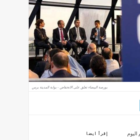
بورصة البيضاء تغلق على الانخفاض - بوابة المدينة برس
 اليوم
إقرأ ايضا