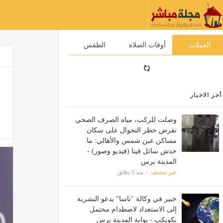
العملات
أوقات الصلاة
الطقس
أخر الاخبار
وصلت للركب، مياه الصرف الصحي
تفرض حظر التجوال على سكان
مساكن عين شمس والأهالي: ما
حدش سائل فينا (فيديو وصور) -
المدينة برس
غير مصنف
منذ 5 دقائق
خبير في وكالة "ناسا" يدعو البشرية
إلى الاستعداد لاصطدام محتمل
بكويكب - بوابة المدينة برس