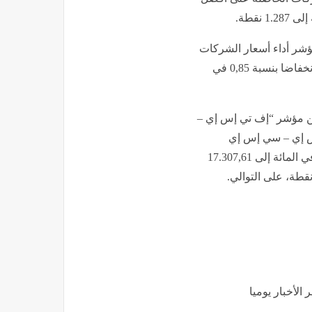
ل “MASI Mid and Small Cap”، مؤشر أداء أسعار الشركات
الصغيرة والمتوسطة المدرجة في البورصة، انخفاضا بنسبة 0,85 في
ن مؤشر “إف تي إس إي –
“إف تي إس إي – سي إس إي
موروكو آل – ليكيد”، على خسارة بنسبة 0,9 في المائة إلى 17.307,61
الأخبار يوميا