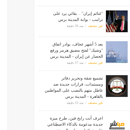
"غنائم إيران" .. بقائي يرد على
ترامب - بوابة المدينة برس
غير مصنف
منذ 36 دقيقة
بعد 5 أشهر عجاف، بوادر اتفاق
"وشيك" لفتح مضيق هرمز ورفع
الحصار عن إيران - المدينة برس
غير مصنف
منذ 37 دقيقة
تشميع شقة وتحريز دفاتر
ومستندات، قرارات جديدة ضد
عاطل متهم بالنصب على المواطنين
بالقاهرة - المدينة برس
غير مصنف
منذ 53 دقيقة
اعرف أنت رايح فين، طرح ميزة
جديدة مدعومة بالذكاء الاصطناعي