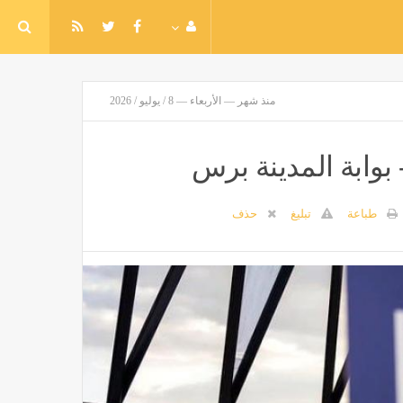
منذ شهر — الأربعاء — 8 / يوليو / 2026
بوابة المدينة برس
طباعة
تبليغ
حذف