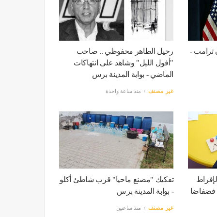
ى ترامب -
رحيل الطاهر محفوظي .. صاحب
"أفول الليل" وشاهد على انتهاكات
الماضي - بوابة المدينة برس
غير مصنف
منذ ساعة واحدة
لإفراط
تفكيك "مصنع ماحيا" قرب شاطئ أكلو
 فضفاضا
- بوابة المدينة برس
غير مصنف
منذ ساعتين