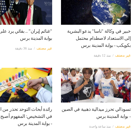
خبير في وكالة "ناسا" يدعو البشرية
"غنائم إيران" .. بقائي يرد عل
إلى الاستعداد لاصطدام محتمل
بوابة المدينة برس
بكويكب - بوابة المدينة برس
غير مصنف
منذ 36 دقيقة
غير مصنف
منذ 12 دقيقة
تسودالي تحرز ميدالية ذهبية في الصين
رائدة أبحاث التوحد تحذر من ا
- بوابة المدينة برس
في التشخيص: المفهوم أصبح
- بوابة المدينة برس
غير مصنف
منذ ساعة واحدة