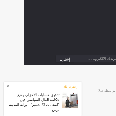
إخترنا لك
تدقيق حسابات الأحزاب يعزز
حكامة المال السياسي قبل
"انتخابات 23 شتنبر" - بوابة المدينة
برس