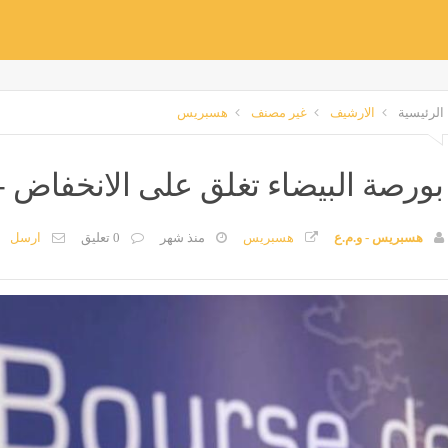
الرئيسية
الارشيف
غير مصنف
هسبريس
بورصة البيضاء تغلق على الانخفاض - 
هسبريس - و.م.ع
هسبريس
منذ شهر
0 تعليق
ارسل