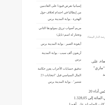
إسبانيا تفرض قيودا على القادمين
من إيطاليا في احتدام لخلاف حول
الهجرة - بوابة المدينة برس
مريم أصواب ترزق بمولودها الثاني
وتختار له اسم (نايل)
ة الدار البيضاء
أيقونة الصبر - بوابة المدينة برس
أربعون ألف سبب - بوابة المدينة
برس
بعاء، على
“مازي”
تدقيق حسابات الأحزاب يعزز حكامة
ند
المال السياسي قبل "انتخابات 23
شتنبر" - بوابة المدينة برس
من جانبه، سجل مؤشر “MASI.20″، الذي يعكس أداء 20
مقاولة مدرجة بالبورصة، انخفاضا بنسبة 1 في المائة إلى 1.328,05
MASI”، مؤشر الشركات الحاصلة على أفضل