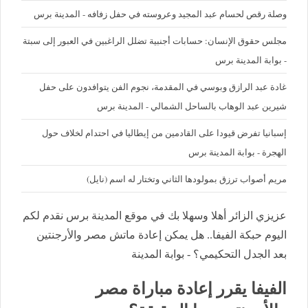
وصلة رقص لحسام عبد المجيد وعروسته في حفل زفافه - المدينة برس
مجلس حقوق الإنسان: حسابات أجنبية تضلل الراغبين في العبور إلى سبتة
- بوابة المدينة برس
غادة عبد الرازق وبوسي في المقدمة، نجوم الفن يتوافدون على حفل
شيرين عبد الوهاب بالساحل الشمالي - المدينة برس
إسبانيا تفرض قيودا على القادمين من إيطاليا في احتدام لخلاف حول
الهجرة - بوابة المدينة برس
مريم أصواب ترزق بمولودها الثاني وتختار له اسم (نايل)
عزيزي الزائر أهلا وسهلا بك في موقع المدينة برس نقدم لكم
اليوم حبكة الفيفا.. هل يمكن إعادة ماتش مصر والأرجنتين
بعد الجدل التحكيمي؟ - بوابة المدينة
الفيفا يقرر إعادة مباراة مصر