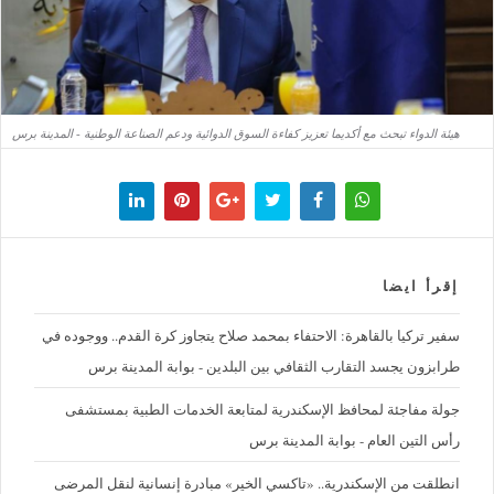
هيئة الدواء تبحث مع أكديما تعزيز كفاءة السوق الدوائية ودعم الصناعة الوطنية - المدينة برس
إقرأ ايضا
سفير تركيا بالقاهرة: الاحتفاء بمحمد صلاح يتجاوز كرة القدم.. ووجوده في
طرابزون يجسد التقارب الثقافي بين البلدين - بوابة المدينة برس
جولة مفاجئة لمحافظ الإسكندرية لمتابعة الخدمات الطبية بمستشفى
رأس التين العام - بوابة المدينة برس
انطلقت من الإسكندرية.. «تاكسي الخير» مبادرة إنسانية لنقل المرضى