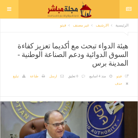
الرئيسية
الارشيف
غير مصنف
فيتو
هيئة الدواء تبحث مع أكديما تعزيز كفاءة
السوق الدوائية ودعم الصناعة الوطنية -
المدينة برس
فيتو
منذ 4 اسابيع
0 تعليق
ارسل
طباعة
تبليغ
حذف