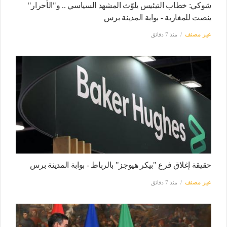
شوكي: خطاب التيئيس يلوّث المشهد السياسي .. و"الأحرار"
ينصت للمغاربة - بوابة المدينة برس
غير مصنف
منذ 7 دقائق
حقيقة إغلاق فرع "بيكر هيوجز" بالرباط - بوابة المدينة برس
غير مصنف
منذ 7 دقائق