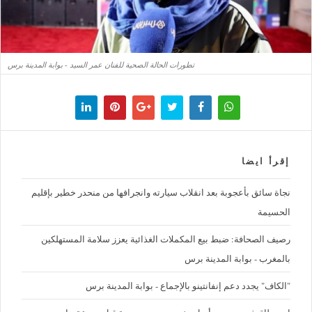
تطورات الحالة الصحية للفنان عمر السيد - بوابة المدينة برس
إقرأ ايضا
نجاة سائق بأعجوبة بعد انقلاب سيارته وانجرافها من منحدر خطير بإقليم
الحسيمة
رصيف الصحافة: ضبط بيع المكملات الغذائية يعزز سلامة المستهلكين
بالمغرب - بوابة المدينة برس
"الكاف" يجدد دعم إنفانتينو بالإجماع - بوابة المدينة برس