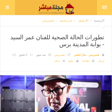
الرئيسية
الارشيف
غير مصنف
هسبريس
تطورات الحالة الصحية للفنان عمر السيد
- بوابة المدينة برس
هسبريس - منال لطفي
هسبريس
منذ شهر
0 تعليق
ارسل
طباعة
تبليغ
حذف