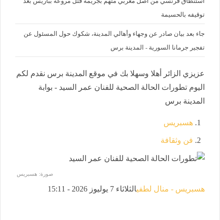
استنطاق فرنسي من أصل مغربي متهم بجريمة قتل مروعة بباريس بعد
توقيفه بالحسيمة
جاء بعد بيان صادر عن وجهاء وأهالي المدينة، شكوك حول المسئول عن
تفجير جرمانا السورية - المدينة برس
عزيزي الزائر أهلا وسهلا بك في موقع المدينة برس نقدم لكم
اليوم تطورات الحالة الصحية للفنان عمر السيد - بوابة
المدينة برس
هسبريس
فن وثقافة
صورة: هسبريس
هسبريس - منال لطفي
الثلاثاء 7 يوليوز 2026 - 15:11