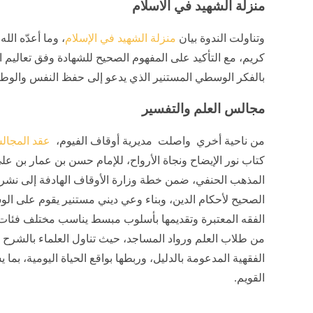
منزلة الشهيد في الاسلام
وتناولت الندوة بيان
منزلة الشهيد في الإسلام
، وما أعدّه ال
كريم، مع التأكيد على المفهوم الصحيح للشهادة وفق تعاليم ا
بالفكر الوسطي المستنير الذي يدعو إلى حفظ النفس والوط
مجالس العلم والتفسير
من ناحية أخري واصلت مديرية أوقاف الفيوم،
عقد المجالس
كتاب نور الإيضاح ونجاة الأرواح، للإمام حسن بن عمار بن عل
المذهب الحنفي، ضمن خطة وزارة الأوقاف الهادفة إلى نشر
الصحيح لأحكام الدين، وبناء وعي ديني مستنير يقوم على الو
الفقه المعتبرة وتقديمها بأسلوب مبسط يناسب مختلف فئا
من طلاب العلم ورواد المساجد، حيث تناول العلماء بالشرح أ
الفقهية المدعومة بالدليل، وربطها بواقع الحياة اليومية، بم
القويم.