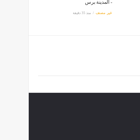
- المدينة برس
غير مصنف
منذ 35 دقيقة