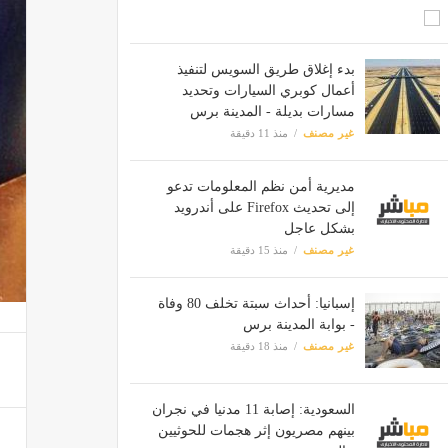
بدء إغلاق طريق السويس لتنفيذ
أعمال كوبري السيارات وتحديد
مسارات بديلة - المدينة برس
غير مصنف
منذ 11 دقيقة
مديرية أمن نظم المعلومات تدعو
إلى تحديث Firefox على أندرويد
بشكل عاجل
غير مصنف
منذ 15 دقيقة
إسبانيا: أحداث سبتة تخلف 80 وفاة
- بوابة المدينة برس
غير مصنف
منذ 18 دقيقة
السعودية: إصابة 11 مدنيا في نجران
بينهم مصريون إثر هجمات للحوثيين