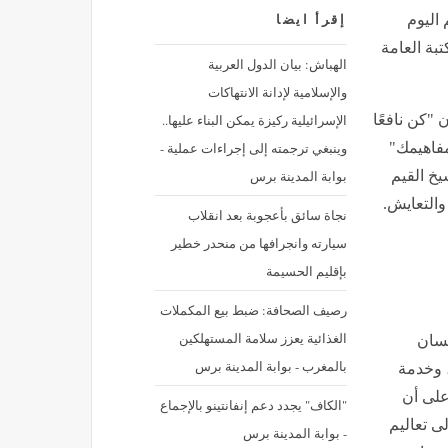
 اليوم
إقرأ ايضا
تبة العامة
الهباش: بيان الدول العربية
والإسلامية لإدانة الانتهاكات
الإسرائيلية ركيزة يمكن البناء عليها..
ن "كن نافعًا
وينبغي ترجمته إلى إجراءات عملية -
مفاهيمك"
بوابة المدينة برس
يخ القيم
والتعايش.
نجاة سائق بأعجوبة بعد انقلاب
سيارته وانجرافها من منحدر خطير
بإقليم الحسيمة
رصيف الصحافة: ضبط بيع المكملات
الغذائية يعزز سلامة المستهلكين
نسان
بالمغرب - بوابة المدينة برس
، وخدمة
 على أن
"الكاف" يجدد دعم إنفانتينو بالإجماع
لى تعاليم
- بوابة المدينة برس