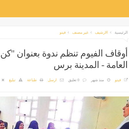
الرئيسية
الارشيف
غير مصنف
فيتو
أوقاف الفيوم تنظم ندوة بعنوان "كن نا
العامة - المدينة برس
فيتو
منذ شهر
0 تعليق
ارسل
طباعة
تبليغ