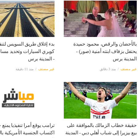
بالأحضان والرقص، محمود حميدة
بدء إغلاق طريق السويس لتنف
يحتفل بزفاف ابنته أمنية (صور) -
كوبري السيارات وتحديد مسار
المدينة برس
- المدينة برس
غير مصنف
منذ 3 دقائق
غير مصنف
منذ 11 دقيقة
حقيقة خطاب الزمالك بالموافقة على
ترامب يوقع أمرا تنفيذيا يمنع
بيع بيزيرا إلى شباب أهلي دبي - المدينة
اكتساب الجنسية الأمريكية بالو