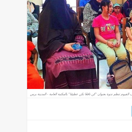
 الفيوم تنظم ندوة بعنوان "كن نافعًا تكن عظيمًا" بالمكتبة العامة - المدينة برس