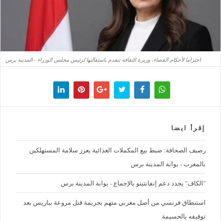
احتراما لأحكام القضاء، وزيرة الثقافة تتقدم باستقالتها لرئيس مجلس الوزراء - المدينة برس
إقرأ ايضا
رصيف الصحافة: ضبط بيع المكملات الغذائية يعزز سلامة المستهلكين
بالمغرب - بوابة المدينة برس
"الكاف" يجدد دعم إنفانتينو بالإجماع - بوابة المدينة برس
استنطاق فرنسي من أصل مغربي متهم بجريمة قتل مروعة بباريس بعد
توقيفه بالحسيمة