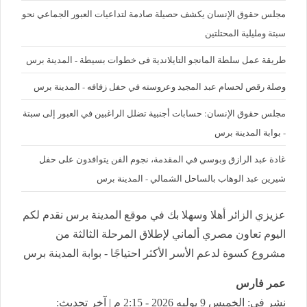
مجلس حقوق الإنسان يكشف حصيلة صادمة لتداعيات العبور الجماعي نحو
سبتة ومليلية المحتلتين
طريقة عمل سلطة المانجو التايلاندية فى خطوات بسيطة - المدينة برس
وصلة رقص لحسام عبد المجيد وعروسته في حفل زفافه - المدينة برس
مجلس حقوق الإنسان: حسابات أجنبية تضلل الراغبين في العبور إلى سبتة
- بوابة المدينة برس
غادة عبد الرازق وبوسي في المقدمة، نجوم الفن يتوافدون على حفل
شيرين عبد الوهاب بالساحل الشمالي - المدينة برس
عزيزي الزائر أهلا وسهلا بك في موقع المدينة برس نقدم لكم
اليوم تعاون مصري ألماني لإطلاق المرحلة الثالثة من
مشروع كسوة لدعم الأسر الأكثر احتياجًا - بوابة المدينة برس
عمر فارس
نشر في: الخميس 9 يوليه 2026 - 2:15 م | آخر تحديث: