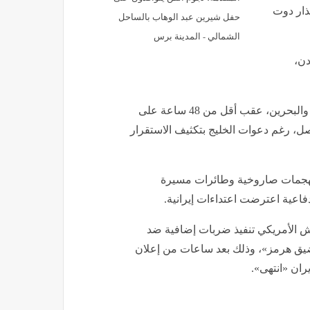
ذار دوت
حفل شيرين عبد الوهاب بالساحل
الشمالي - المدينة برس
دن،
وتجددت هجمات إيران ضد دول الخليج، تحديدًا باتجاه الكويت والبحرين، عقب أقل من 48 ساعة على
ل، رغم دعوات الخليج بتكثيف الاستقرار
 لهجمات صاروخية وطائرات مسيرة
فاعية اعترضت اعتداءات إيرانية.
يش الأمريكي تنفيذ ضربات إضافية ضد
ضيق هرمز»، وذلك بعد ساعات من إعلان
ران «انتهى».