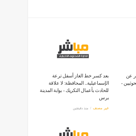
ر عن
بعد كسر خط الغاز أسفل ترعة
وثيين -
الإسماعيلية.. المحافظة: لا علاقة
للحادث بأعمال التكريك - بوابة المدينة
برس
غير مصنف
منذ دقيقتين