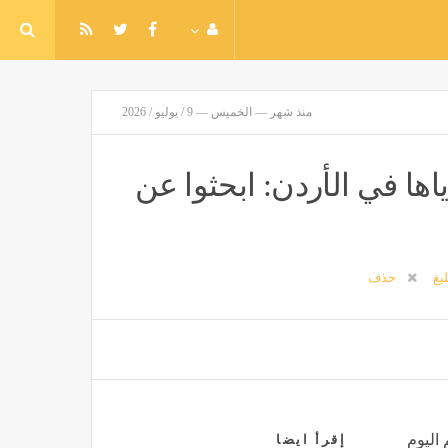
منذ شهر — الخميس — 9 / يوليو / 2026
اها في الأردن: ابحثوا عن
ليغ
حذف
 اليوم
إقرأ ايضا