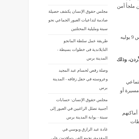
ن ملجأ آمن
مجلس حقوق الإنسان يكشف حصيلة
صادمة لتداعيات العبور الجماعي نحو
سبتة ومليلية المحتلتين
نشر في: الخميس 9 يوليه 2026 - 2:10 م | آخر تحديث: الخميس 9 يوليه
طريقة عمل سلطة المانجو
التايلاندية فى خطوات بسيطة -
المدينة برس
أردن، وذلك
وصلة رقص لحسام عبد المجيد
وعروسته في حفل زفافه - المدينة
تماعي
برس
مسيرة أو
مجلس حقوق الإنسان: حسابات
أجنبية تضلل الراغبين في العبور إلى
 أماكنهم
سبتة - بوابة المدينة برس
طات
غادة عبد الرازق وبوسي في
المقدمة، نجوم الفن يتوافدون على