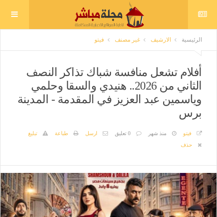
الرئيسية
الارشيف
غير مصنف
فيتو
أفلام تشعل منافسة شباك تذاكر النصف
الثاني من 2026.. هنيدي والسقا وحلمي
وياسمين عبد العزيز في المقدمة - المدينة
برس
فيتو
منذ شهر
0 تعليق
ارسل
طباعة
تبليغ
حذف