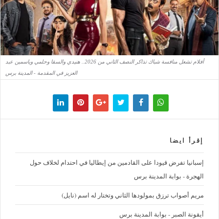
أفلام تشعل منافسة شباك تذاكر النصف الثاني من 2026.. هنيدي والسقا وحلمي وياسمين عبد
العزيز في المقدمة - المدينة برس
إقرأ ايضا
إسبانيا تفرض قيودا على القادمين من إيطاليا في احتدام لخلاف حول
الهجرة - بوابة المدينة برس
مريم أصواب ترزق بمولودها الثاني وتختار له اسم (نايل)
أيقونة الصبر - بوابة المدينة برس