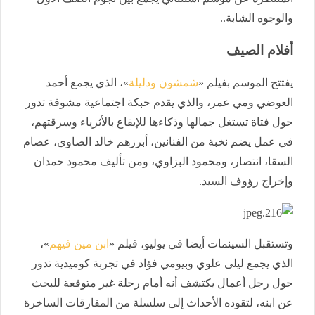
والوجوه الشابة..
أفلام الصيف
يفتتح الموسم بفيلم «
شمشون ودليلة
»، الذي يجمع أحمد
العوضي ومي عمر، والذي يقدم حبكة اجتماعية مشوقة تدور
حول فتاة تستغل جمالها وذكاءها للإيقاع بالأثرياء وسرقتهم،
في عمل يضم نخبة من الفنانين، أبرزهم خالد الصاوي، عصام
السقا، انتصار، ومحمود البزاوي، ومن تأليف محمود حمدان
وإخراج رؤوف السيد.
وتستقبل السينمات أيضا في يوليو، فيلم «
ابن مين فيهم
»،
الذي يجمع ليلى علوي وبيومي فؤاد في تجربة كوميدية تدور
حول رجل أعمال يكتشف أنه أمام رحلة غير متوقعة للبحث
عن ابنه، لتقوده الأحداث إلى سلسلة من المفارقات الساخرة