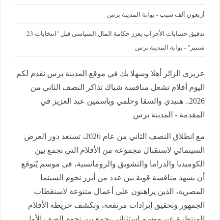
أربعون ألف سبب - بوابة المدينة برس
تدقيق حسابات الأحزاب يعزز حكامة المال السياسي قبل "انتخابات 23
شتنبر" - بوابة المدينة برس
عزيزي الزائر أهلا وسهلا بك في موقع المدينة برس نقدم لكم
اليوم أفلام تشعل منافسة شباك تذاكر النصف الثاني من
2026.. هنيدي والسقا وحلمي وياسمين عبد العزيز في
المقدمة - المدينة برس
مع انطلاق النصف الثاني من عام 2026، تستعد دور العرض
السينمائي لاستقبال مجموعة من الأفلام التي تجمع بين
الكوميديا والدراما والتشويق والرومانسية، في موسم يُتوقع
أن يشهد منافسة قوية بين عدد من أبرز نجوم السينما
المصرية، الذين يراهنون على أعمال متنوعة لاستقطاب
الجمهور وتحقيق إيرادات مرتفعة، وتكشف خريطة الأفلام
المنتظرة عن موسم استثنائي يجمع بين نجوم الصف الأول