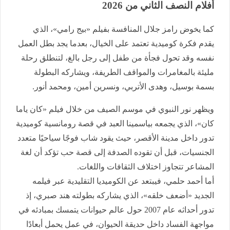
أفلام النصف الثاني من 2026
كما يخوض رامز جلال المنافسة بفيلم «بيج رامي»، الذي
يقدم فكرة كوميدية تعتمد على الخيال، بعدما يجد بطل العمل
نفسه وقد تحول فجأة من طفل إلى رجل بالغ، لتنطلق رحلة
مليئة بالمغامرات والمواقف الطريفة، ويشاركه البطولة
بسمة بوسيل، وهدى الأتربي، ونسرين أمين، ومحمد أنور.
ويظهر نور النبوي في موسم الصيف من خلال فيلم «كان ياما
كان»، الذي يجمعه بياسمينا العبد في قصة رومانسية كوميدية
تدور داخل مدينة الأقصر، حيث يقود شاب فوجًا سياحيًا متعدد
الجنسيات، قبل أن تقوده الصدفة إلى قصة حب تؤكد أن لغة
المشاعر تتجاوز اختلاف الثقافات واللغات.
أما أحمد حلمي، فيبتعد عن الكوميديا التقليدية عبر فيلمه
الجديد «أضعف خلقه»، الذي يشاركه بطولته هند صبري، إذ
تدور أحداثه عام 2007 حول عالم حيوانات يتمسك بمبادئه في
مواجهة الفساد داخل حديقة الحيوان، في عمل يحمل أبعادًا