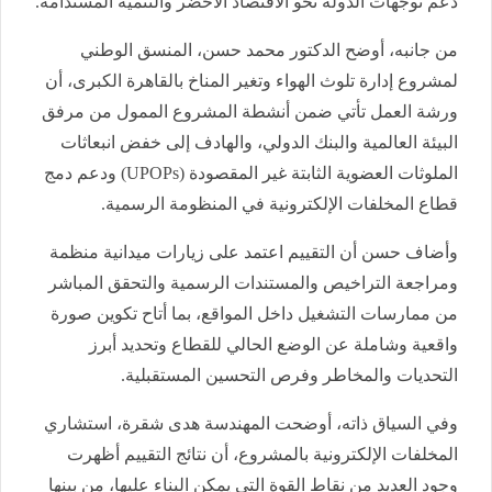
دعم توجهات الدولة نحو الاقتصاد الأخضر والتنمية المستدامة.
من جانبه، أوضح الدكتور محمد حسن، المنسق الوطني
لمشروع إدارة تلوث الهواء وتغير المناخ بالقاهرة الكبرى، أن
ورشة العمل تأتي ضمن أنشطة المشروع الممول من مرفق
البيئة العالمية والبنك الدولي، والهادف إلى خفض انبعاثات
الملوثات العضوية الثابتة غير المقصودة (UPOPs) ودعم دمج
قطاع المخلفات الإلكترونية في المنظومة الرسمية.
وأضاف حسن أن التقييم اعتمد على زيارات ميدانية منظمة
ومراجعة التراخيص والمستندات الرسمية والتحقق المباشر
من ممارسات التشغيل داخل المواقع، بما أتاح تكوين صورة
واقعية وشاملة عن الوضع الحالي للقطاع وتحديد أبرز
التحديات والمخاطر وفرص التحسين المستقبلية.
وفي السياق ذاته، أوضحت المهندسة هدى شقرة، استشاري
المخلفات الإلكترونية بالمشروع، أن نتائج التقييم أظهرت
وجود العديد من نقاط القوة التي يمكن البناء عليها، من بينها