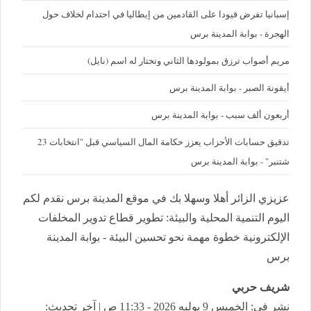
إسبانيا تفرض قيودا على القادمين من إيطاليا في احتدام لخلاف حول
الهجرة - بوابة المدينة برس
مريم أصواب ترزق بمولودها الثاني وتختار له اسم (نايل)
أيقونة الصبر - بوابة المدينة برس
أربعون ألف سبب - بوابة المدينة برس
تدقيق حسابات الأحزاب يعزز حكامة المال السياسي قبل "انتخابات 23
شتنبر" - بوابة المدينة برس
عزيزي الزائر أهلا وسهلا بك في موقع المدينة برس نقدم لكم
اليوم التنمية المحلية والبيئة: تطوير قطاع تدوير المخلفات
الإلكترونية خطوة مهمة نحو تحسين البيئة - بوابة المدينة
برس
شريف حربي
نشر في: الخميس 9 يوليه 2026 - 11:33 ص | آخر تحديث: